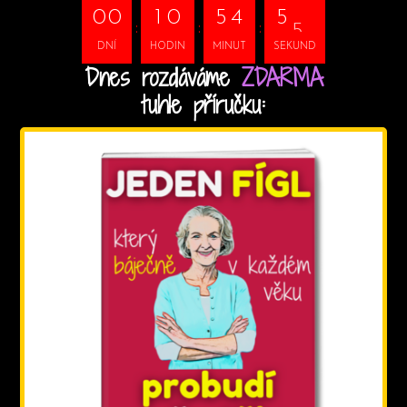
4
0
0
1
0
5
4
5
DNÍ
HODIN
MINUT
SEKUND
Dnes rozdáváme
ZDARMA
tuhle příručku: