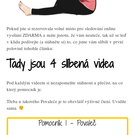
Pokud jste si rezervovala volné místo pro sledování online
vysílání ZDARMA a máte jistotu, že vám neuteče, tak už se teď
v klidu podívejte (a stáhněte si) to, co jsme vám slíbili v první
polovině tohohle článku:
Tady jsou 4 slíbená videa
Pod každým videem si nezapomeňte stáhnout a přečíst, na co
který pomocník je.
Třeba u takového Povaleče je to obzvlášť výživné čtení. Uvidíte
sama.
Pomocník 1 - Povaleč