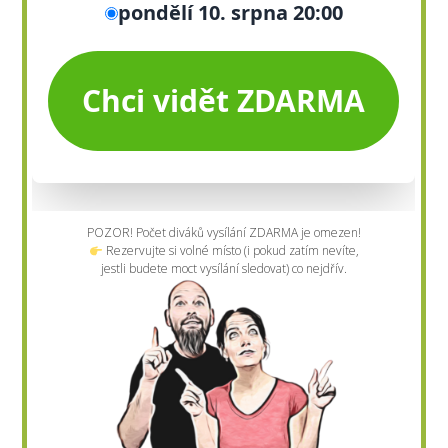
POZOR! Počet diváků vysílání ZDARMA je omezen!
Rezervujte si volné místo (i pokud zatím nevíte,
jestli budete moct vysílání sledovat) co nejdřív.