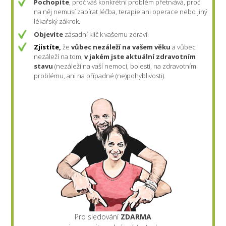
Pochopíte
, proč váš konkrétní problém přetrvává, proč
na něj nemusí zabírat léčba, terapie ani operace nebo jiný
lékařský zákrok.
Objevíte
zásadní klíč k vašemu zdraví.
Zjistíte,
že
vůbec nezáleží na vašem věku
a vůbec
nezáleží na tom,
v jakém jste aktuální zdravotním
stavu
(nezáleží na vaší nemoci, bolesti, na zdravotním
problému, ani na případné (ne)pohyblivosti).
Pro sledování
ZDARMA