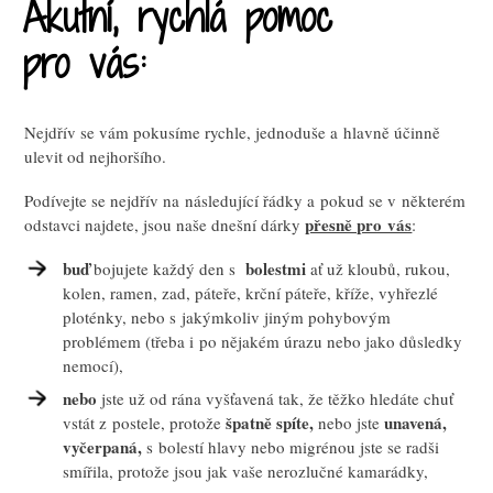
Akutní, rychlá pomoc
pro vás:
Nejdřív se vám pokusíme rychle, jednoduše a hlavně účinně
ulevit od nejhoršího.
Podívejte se nejdřív na následující řádky a pokud se v některém
přesně pro vás
odstavci najdete, jsou naše dnešní dárky
:
buď
bolestmi
bojujete každý den s
ať už kloubů, rukou,
kolen, ramen, zad, páteře, krční páteře, kříže, vyhřezlé
ploténky, nebo s jakýmkoliv jiným pohybovým
problémem (
třeba i po nějakém úrazu nebo jako důsledky
nemocí),
nebo
jste už od rána vyšťavená tak, že těžko hledáte chuť
špatně spíte,
unavená,
vstát z postele, protože
nebo jste
vyčerpaná,
s bolestí hlavy nebo migrénou jste se radši
smířila, protože jsou jak vaše nerozlučné kamarádky,