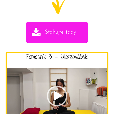
Stahujte tady
Pomocník 3 - Ukazováček
Video
přehrávač