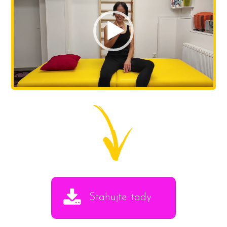
přehrávač
Stahujte tady