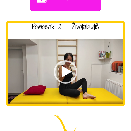
Pomocník 2 - Životabudič
Video
přehrávač