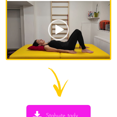
Video
přehrávač
Stahujte tady