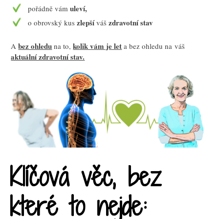
uleví,
pořádně vám
zlepší
zdravotní stav
o obrovský kus
váš
bez ohledu
kolik vám je let
A
na to,
a bez ohledu na váš
aktuální zdravotní stav.
Klíčová věc, bez
které to nejde: