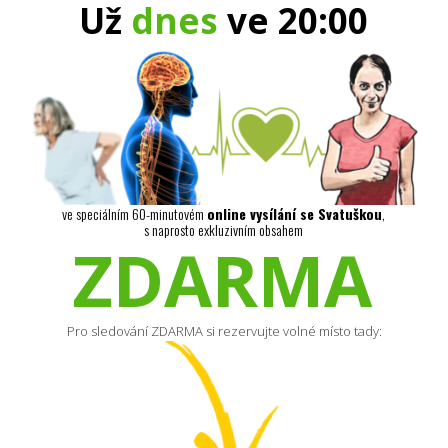
Už
dnes
ve 20:00
ve speciálním 60-minutovém
online vysílání se Svatuškou
,
s naprosto exkluzivním obsahem
ZDARMA
Pro sledování ZDARMA si rezervujte volné místo tady: