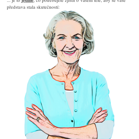
jediné
... je to
, co potřebujete zjistit o vašem těle, aby se vaše
představa stala skutečností: