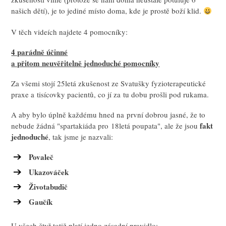
našich dětí), je to jediné místo doma, kde je prostě boží klid.
V těch videích najdete 4 pomocníky:
4 parádně účinné
a přitom neuvěřitelně jednoduché pomocníky
Za všemi stojí 25letá zkušenost ze Svatušky fyzioterapeutické
praxe a tisícovky pacientů, co jí za tu dobu prošli pod rukama.
A aby bylo úplně každému hned na první dobrou jasné, že to
fakt
nebude žádná "spartakiáda pro 18letá poupata", ale že jsou
jednoduché
, tak jsme je nazvali:
Povaleč
Ukazováček
Životabudič
Gaučík
U všech čtyř totiž platí jedno zásadní pravidlo: