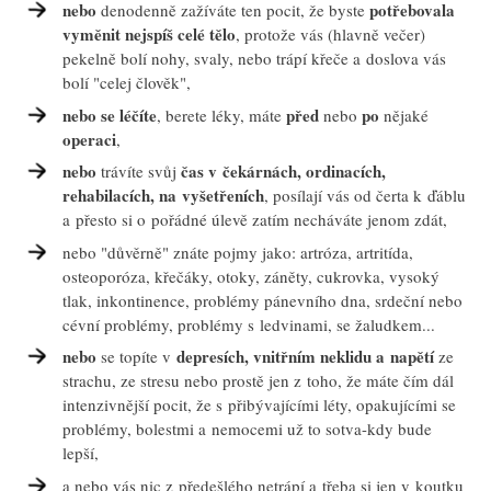
nebo
potřebovala
denodenně zažíváte ten pocit, že byste
vyměnit nejspíš celé tělo
, protože vás (hlavně večer)
pekelně bolí nohy, svaly, nebo trápí křeče a doslova vás
bolí "celej člověk",
nebo se léčíte
před
po
, berete léky, máte
nebo
nějaké
operaci
,
nebo
čas v čekárnách, ordinacích,
trávíte svůj
rehabilacích, na vyšetřeních
, posílají vás od čerta k ďáblu
a přesto si o pořádné úlevě zatím necháváte jenom zdát,
nebo "důvěrně" znáte pojmy jako: artróza, artritída,
osteoporóza, křečáky, otoky, záněty, cukrovka, vysoký
tlak, inkontinence, problémy pánevního dna, srdeční nebo
cévní problémy, problémy s ledvinami, se žaludkem...
nebo
depresích, vnitřním neklidu a napětí
se topíte v
ze
strachu, ze stresu nebo prostě jen z toho, že máte čím dál
intenzivnější pocit, že s přibývajícími léty, opakujícími se
problémy, bolestmi a nemocemi už to sotva-kdy bude
lepší,
a nebo vás nic z předešlého netrápí a třeba si jen v koutku