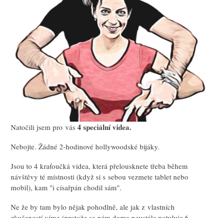
4 speciální videa.
Natočili jsem pro vás
Nebojte. Žádné 2-hodinové hollywoodské bijáky.
Jsou to 4 kraťoučká videa, která přelousknete třeba během
návštěvy té místnosti (když si s sebou vezmete tablet nebo
mobil), kam "i císařpán chodil sám".
Ne že by tam bylo nějak pohodlně, ale jak z vlastních
zkušeností víme (protože se nám doma neustále potuluje 6