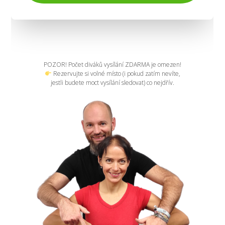
POZOR! Počet diváků vysílání ZDARMA je omezen!
Rezervujte si volné místo (i pokud zatím nevíte,
jestli budete moct vysílání sledovat) co nejdřív.