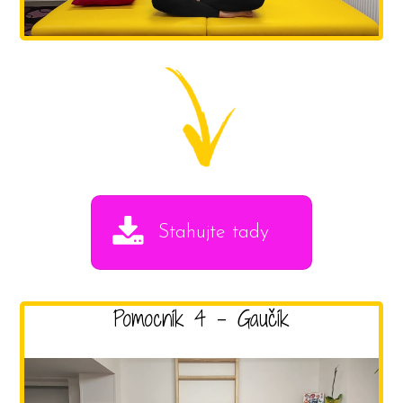
Stahujte tady
Pomocník 4 - Gaučík
Video