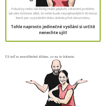
Pokud (vy nebo váš blízký) máte jakýkoliv zdravotní problém,
tak vám můžeme slíbit, že tohle bude nejzajímavějších 60 minut,
které jste za poslední dobu strávila před obrazovkou.
Tohle naprosto jedinečné vysílání si určitě
nenechte ujít!
Už teď se neuvěřitelně těšíme, co na to řeknete.