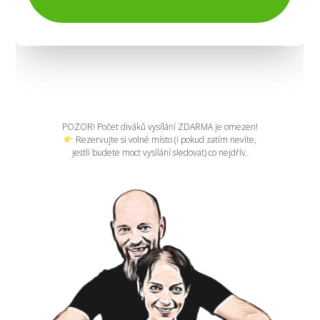
POZOR! Počet diváků vysílání ZDARMA je omezen!
Rezervujte si volné místo (i pokud zatím nevíte,
jestli budete moct vysílání sledovat) co nejdřív.