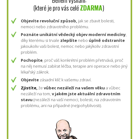
(které je pro vás celé
ZDARMA
)
Objevíte revoluční způsob,
jak se zbavit bolesti,
nemoci nebo zdravotního problému.
Poznáte
unikátní vědecký objev moderní medicíny
,
díky kterému si trvale
zlepšíte
nebo
úplně odstraníte
jakoukoliv vaši bolest, nemoc nebo jakýkoliv zdravotní
problém.
Pochopíte
, proč váš konkrétní problém přetrvává, proč
na něj nemusí zabírat léčba, terapie ani operace nebo jiný
lékařský zákrok.
Objevíte
zásadní klíč k vašemu zdraví.
Zjistíte,
že
vůbec nezáleží na vašem věku
a vůbec
nezáleží na tom,
v jakém jste aktuální zdravotním
stavu
(nezáleží na vaší nemoci, bolesti, na zdravotním
problému, ani na případné (ne)pohyblivosti).