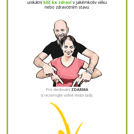
unikátní
klíč ke zdraví
v jakémkoliv věku
nebo zdravotním stavu
Pro sledování
ZDARMA
si rezervujte volné místo tady: