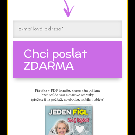
Chci poslat
ZDARMA
Příručka v PDF formátu, kterou vám pošleme
hned teď do vaší e-mailové schránky
(přečtete ji na počítači, notebooku, mobilu i tabletu)