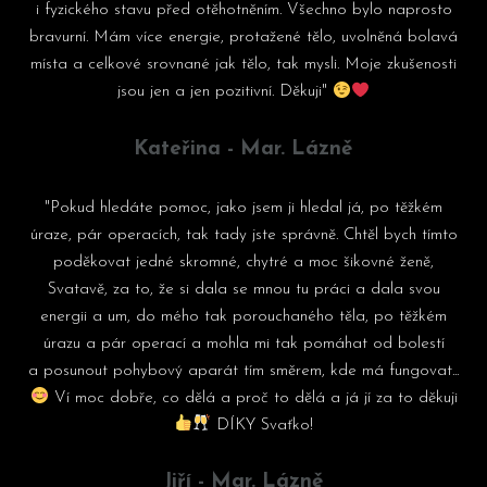
i fyzického stavu před otěhotněním. Všechno bylo naprosto
bravurní. Mám více energie, protažené tělo, uvolněná bolavá
místa a celkové srovnané jak tělo, tak mysli. Moje zkušenosti
jsou jen a jen pozitivní. Děkuji"
Kateřina - Mar. Lázně
"Pokud hledáte pomoc, jako jsem ji hledal já, po těžkém
úraze, pár operacích, tak tady jste správně. Chtěl bych tímto
poděkovat jedné skromné, chytré a moc šikovné ženě,
Svatavě, za to, že si dala se mnou tu práci a dala svou
energii a um, do mého tak porouchaného těla, po těžkém
úrazu a pár operací a mohla mi tak pomáhat od bolestí
a posunout pohybový aparát tím směrem, kde má fungovat...
Ví moc dobře, co dělá a proč to dělá a já jí za to děkuji
DÍKY Svaťko!
Jiří - Mar. Lázně