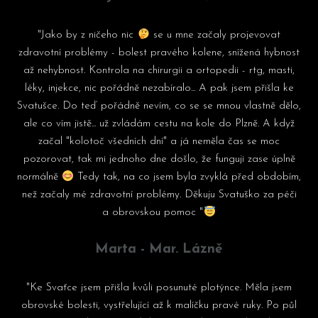
"Jako by z ničeho nic
se u mne začaly projevovat
zdravotní problémy - bolest pravého kolene, snížená hybnost
až nehybnost. Kontrola na chirurgii a ortopedii - rtg, masti,
léky, injekce, nic pořádně nezabíralo... A pak jsem přišla ke
Svatušce. Do teď pořádně nevím, co se se mnou vlastně dělo,
ale co vím jistě... už zvládám cestu na kole do Plzně. A když
začal "kolotoč všedních dní" a já neměla čas se moc
pozorovat, tak mi jednoho dne došlo, že funguji zase úplně
normálně
Tedy tak, na co jsem byla zvyklá před obdobím,
než začaly mé zdravotní problémy. Děkuju Svatuško za péči
a obrovskou pomoc "
Marta - Mar. Lázně
"Ke Svaťce jsem přišla kvůli posunuté plotýnce. Měla jsem
obrovské bolesti, vystřelující až k malíčku pravé ruky. Po půl