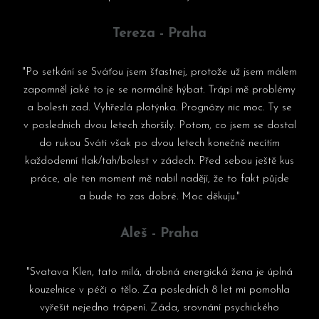
Tereza - Praha
"Po setkání se Sváťou jsem šťastnej, protože už jsem málem
zapomněl jaké to je se normálně hýbat. Trápí mě problémy
a bolesti zad. Vyhřezlá plotýnka. Prognózy nic moc. Ty se
v poslednich dvou letech zhoršily. Potom, co jsem se dostal
do rukou Sváti však po dvou letech konečně necítím
každodenní tlak/tah/bolest v zádech. Před sebou ještě kus
práce, ale ten moment mě nabil nadějí, že to fakt půjde
a bude to zas dobré. Moc děkuju."
Aleš - Praha
"Svatava Klen, tato milá, drobná energická žena je úplná
kouzelnice v péči o tělo. Za posledních 8 let mi pomohla
vyřešit nejedno trápení. Záda, srovnání psychického