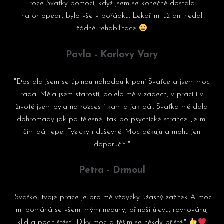
roce Svaťky pomoci, když jsem se konečně dostala
na ortopedii, bylo vše v pořádku. Lékař mi už ani nedal
žádné rehabilitace
Pavla - Karlovy Vary
"Dostala jsem se úplnou náhodou k paní Svaťce a jsem moc
ráda. Měla jsem starosti, bolelo mě v zádech, v práci i v
životě jsem byla na rozcestí kam a jak dál. Svaťka mě dala
dohromady jak po tělesné, tak po psychické stránce. Je mi
čím dál lépe. Fyzicky i duševně. Moc děkuju a mohu jen
doporučit "
Petra - Drmoul
"Svaťko, tvoje práce je pro mě vždycky úžasný zážitek A moc
mi pomáhá se všemi mými neduhy, přináší úlevu, rovnováhu,
klid a pocit štěstí. Diky moc a těším se někdy příště."