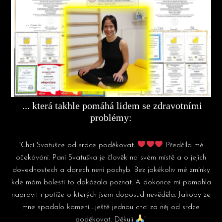
... která takhle pomáhá lidem se zdravotními
problémy:
"Chci Svatušce od srdce poděkovat.
Předčila mé
očekávání. Paní Svatuška je člověk na svém místě a o jejích
dovednostech a darech není pochyb. Bez jakékoliv mé zmínky
kde mám bolesti to dokázala poznat. A dokonce mi pomohla
napravit i potíže o kterých jsem doposud nevěděla. Jakoby ze
mne spadalo kamení…..ještě jednou chci za něj od srdce
poděkovat. Děkuji
"