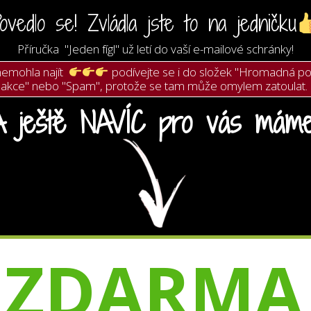
ovedlo se! Zvládla jste to na jedničku
Příručka "Jeden fígl" už letí
do vaší e-mailové schránky!
 nemohla najít
podívejte se i do složek "Hromadná p
akce" nebo "Spam", protože se tam může omylem zatoulat.
A ještě NAVÍC pro vás máme
ZDARMA