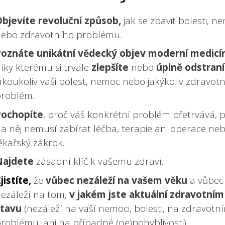
bjevíte revoluční způsob,
jak se zbavit bolesti, n
ebo zdravotního problému.
Poznáte
unikátní vědecký objev moderní medicí
íky kterému si trvale
zlepšíte
nebo
úplně odstraní
akoukoliv vaši bolest, nemoc nebo jakýkoliv zdravotn
roblém.
Pochopíte
, proč váš konkrétní problém přetrvává, 
a něj nemusí zabírat léčba, terapie ani operace neb
ékařský zákrok.
Najdete
zásadní klíč k vašemu zdraví.
jistíte,
že
vůbec nezáleží na vašem věku
a vůbec
ezáleží na tom,
v jakém jste aktuální zdravotním
stavu
(nezáleží na vaší nemoci, bolesti, na zdravotn
roblému, ani na případné (ne)pohyblivosti).