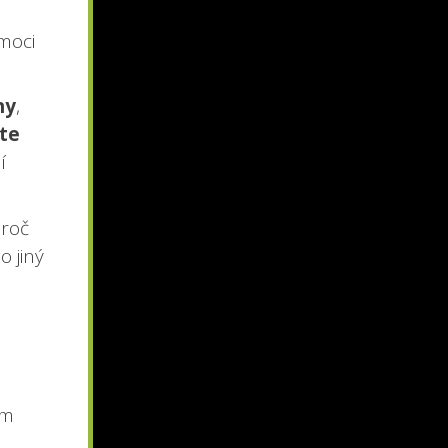
emoci
ny
,
te
í
proč
o jiný
ím