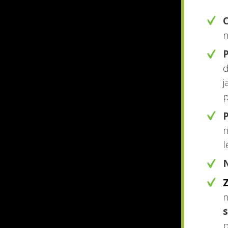
O
n
d
j
p
n
l
Z
n
p