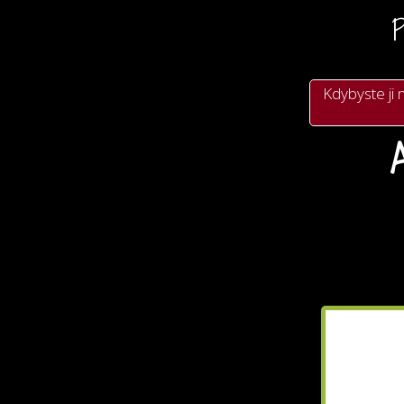
P
Kdybyste ji