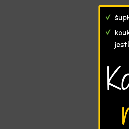
šupk
kou
jest
K