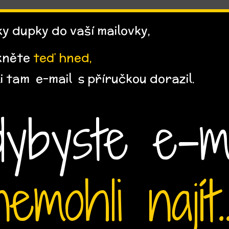
y dupky do vaší mailovky,
kněte
teď hned,
li tam e-mail s příručkou dorazil.
dybyste e-ma
nemohli najít..