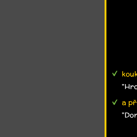
kou
"Hr
a p
"Do