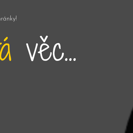
hránky!
tá
věc...