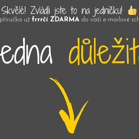
Skvělé! Zvládli jste to na jedničku!
příručka už
frrrčí ZDARMA
do vaší e-mailové sc
jedna
důleži