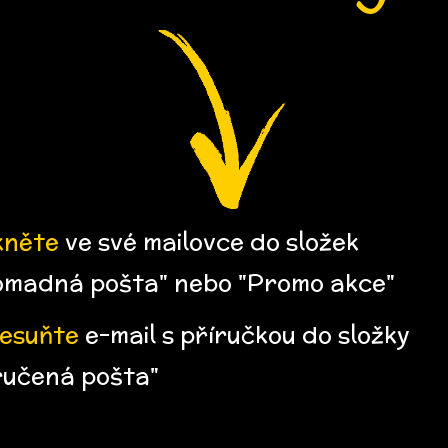
kněte
ve své mailovce do složek
omadná pošta" nebo "Promo akce"
řesuňte
e-mail s příručkou do složky
ručená pošta"