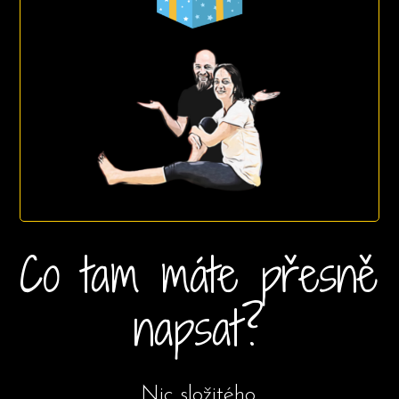
Co tam máte přesně
napsat?
Nic složitého.