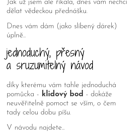
Jak už jsem ale říkala, dnes vám nechci
dělat vědeckou přednášku.
Dnes vám dám (jako slíbený dárek)
úplně...
jednoduchý, přesný
a sruzumitelný návod
díky kterému vám tahle jednoduchá
pomůcka -
klidový bod
- dokáže
neuvěřitelně pomoct se vším, o čem
tady celou dobu píšu.
V návodu najdete...