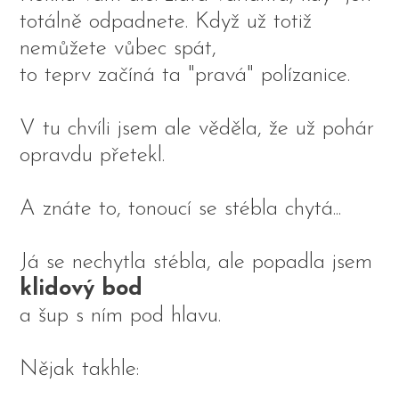
totálně odpadnete. Když už totiž
nemůžete vůbec spát,
to teprv začíná ta "pravá" polízanice.
V tu chvíli jsem ale věděla, že už pohár
opravdu přetekl.
A znáte to, tonoucí se stébla chytá...
Já se nechytla stébla, ale popadla jsem
klidový bod
a šup s ním pod hlavu.
Nějak takhle: