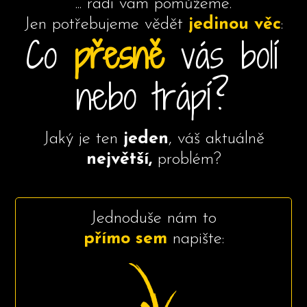
... rádi vám pomůžeme.
Jen potřebujeme vědět
jedinou věc
:
Co
přesně
vás bolí
nebo trápí?
Jaký je ten
jeden
, váš aktuálně
největší,
problém?
Jednoduše nám to
přímo sem
napište: