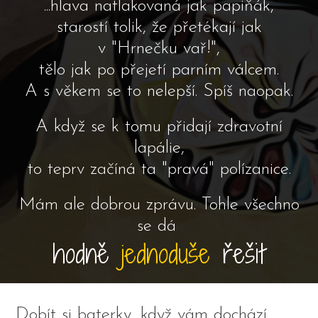
...hlava natlakovaná jak papiňák,
starostí tolik, že přetékají jak
v "Hrnečku vař!",
tělo jak po přejetí parním válcem.
A s věkem se to nelepší. Spíš naopak.
A když se k tomu přidají zdravotní
lapálie,
to teprv začíná ta "pravá" polízanice.
Mám ale dobrou zprávu. Tohle všechno
se dá
hodně
jednoduše
řešit
Dobít si baterky, když vám dochází