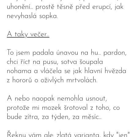
uhonění... prostě těsně před erupcí, jak
nevyhaslá sopka.
A taky večer...
To jsem padala únavou na hu... pardon,
chci říct na pusu, sotva šoupala
nohama a vláčela se jak hlavní hvězda
z hororů o oživlých mrtvolách.
A nebo naopak nemohla usnout,
protože mi mozek šrotoval z toho, co
bude zítra, za týden, za měsíc...
Řeknu vám ale: zlatá varianta, kdy "jen"