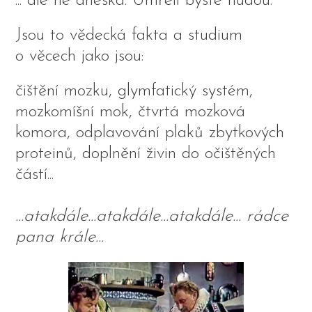
... ale ne dneska. Umřeli byste nudou.
Jsou to vědecká fakta a studium
o věcech jako jsou:
čištění mozku, glymfatický systém,
mozkomíšní mok, čtvrtá mozková
komora, odplavování plaků zbytkových
proteinů, doplnění živin do očištěných
částí...
...atakdále...atakdále...atakdále... rádce
pana krále...