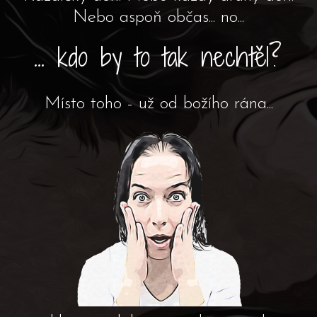
Nebo aspoň občas... no...
... kdo by to tak nechtěl?
Místo toho - už od božího rána...