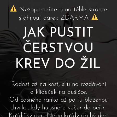
Nezapomeňte si na téhle stránce
stáhnout dárek ZDARMA
JAK PUSTIT
ČERSTVOU
KREV DO ŽIL
Radost až na kost, sílu na rozdávání
a klídeček na dušičce.
Od časného ránka až po tu blaženou
chvilku, kdy hupsnete večer do peřin.
Každičký den. Nebo každý druhý den.