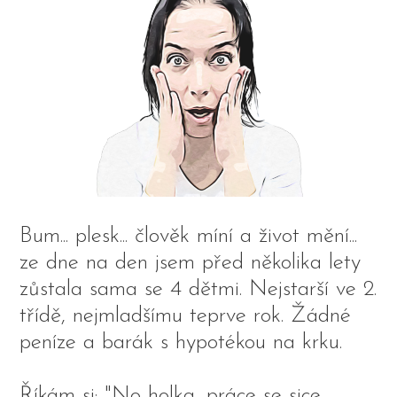
Bum... plesk... člověk míní a život mění...
ze dne na den jsem před několika lety
zůstala sama se 4 dětmi. Nejstarší ve 2.
třídě, nejmladšímu teprve rok. Žádné
peníze a barák s hypotékou na krku.
Říkám si: "No holka, práce se sice