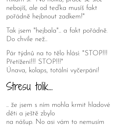
nebojíš, ale od teďka musíš fakt
pořádně hejbnout zadkem!"
Tak jsem "hejbala"... a fakt pořádně.
Do chvíle než...
Pár týdnů na to tělo hlásí: "STOP!!!
Přetížení!!! STOP!!!"
Únava, kolaps, totální vyčerpání!
Stresu tolik...
... že jsem s ním mohla krmit hladové
děti a ještě zbylo
na nášup. No asi vám to nemusím