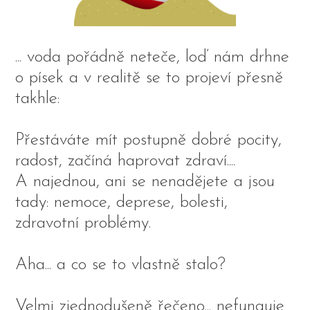
... voda pořádně neteče, loď nám drhne
o písek a v realitě se to projeví přesně
takhle:
Přestáváte mít postupně dobré pocity,
radost, začíná haprovat zdraví....
A najednou, ani se nenadějete a jsou
tady: nemoce, deprese, bolesti,
zdravotní problémy.
Aha... a co se to vlastně stalo?
Velmi zjednodušeně řečeno... nefunguje