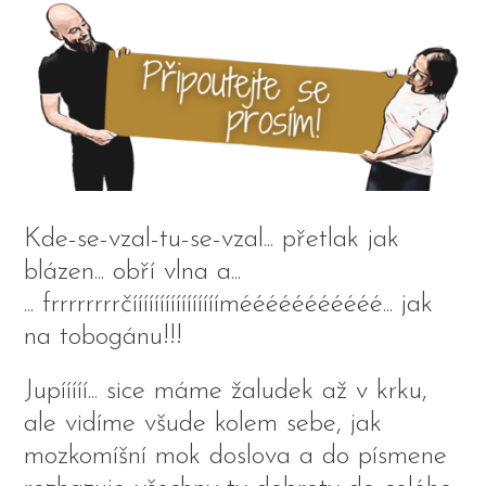
Kde-se-vzal-tu-se-vzal... přetlak jak
blázen... obří vlna a...
... frrrrrrrrčíííííííííííííííímééééééééééé... jak
na tobogánu!!!
Jupííííí... sice máme žaludek až v krku,
ale vidíme všude kolem sebe, jak
mozkomíšní mok doslova a do písmene