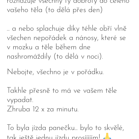
rozhazuje všechny ty dobroty do celého
vašeho těla (to dělá přes den)
... a nebo splachuje díky téhle obří vlně
všechen nepořádek a nánosy, které se
v mozku a těle během dne
nashromáždily (to dělá v noci).
Nebojte, všechno je v pořádku.
Takhle přesně to má ve vašem těle
vypadat.
Zhruba 12 x za minutu.
To byla jízda panečku... bylo to skvělé,
tak ještě jednu jízdu prosííííím!