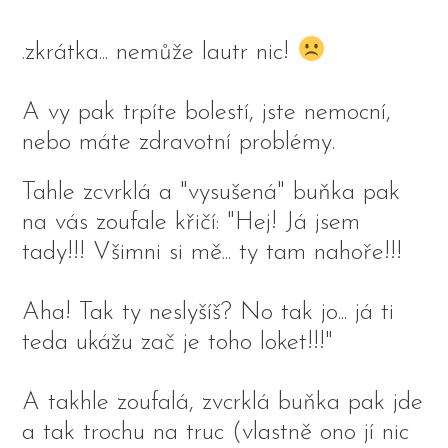
.zkrátka... nemůže lautr nic!
A vy pak trpíte bolestí, jste nemocní,
nebo máte zdravotní problémy.
Tahle zcvrklá a "vysušená" buňka pak
na vás zoufale křičí: "Hej! Já jsem
tady!!! Všimni si mě... ty tam nahoře!!!
Aha! Tak ty neslyšíš? No tak jo... já ti
teda ukážu zač je toho loket!!!"
A takhle zoufalá, zvcrklá buňka pak jde
a tak trochu na truc (vlastně ono jí nic