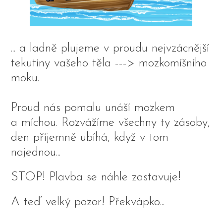
... a ladně plujeme v proudu nejvzácnější
tekutiny vašeho těla ---> mozkomíšního
moku.
Proud nás pomalu unáší mozkem
a míchou. Rozvážíme všechny ty zásoby,
den příjemně ubíhá, když v tom
najednou...
STOP! Plavba se náhle zastavuje!
A teď velký pozor! Překvápko...