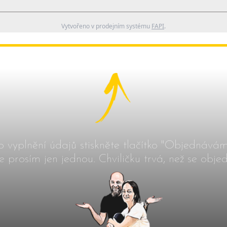
Vytvořeno v prodejním systému
FAPI
.
o vyplnění údajů stiskněte tlačítko "Objednávám
te prosím jen jednou. Chviličku trvá, než se obj