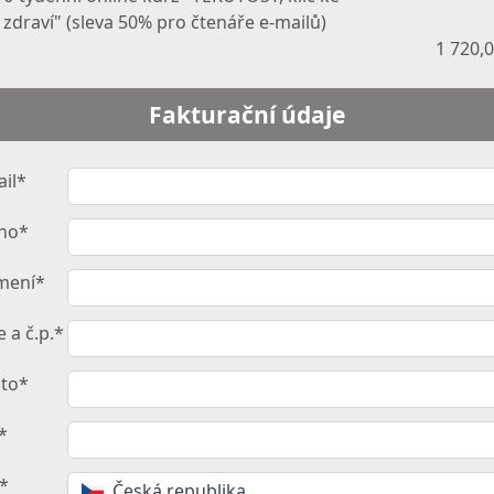
zdraví" (sleva 50% pro čtenáře e-mailů)
1 720,
Fakturační údaje
ail*
no*
jmení*
e a č.p.*
to*
*
t*
Česká republika