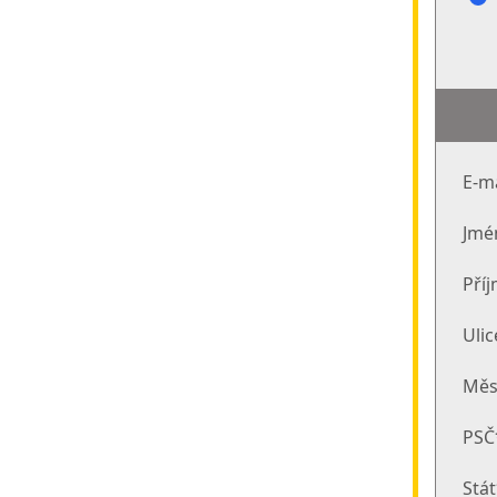
E-m
Jmé
Pří
Ulic
Měs
PSČ
Stá