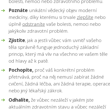
bolesti, nemoci nebo zdravotního problému.
Poznáte
unikátní vědecký objev moderní
medicíny, díky kterému si trvale
zlepšíte
nebo
úplně
odstraníte
vaše bolesti, nemoci nebo
jakýkoliv zdravotní problém.
Zjistíte
, jak a jestli vůbec vám uvnitř vašeho
těla správně funguje jednoduchý základní
princip, který má vliv na všechno ve vašem těle
od hlavy až k patě.
Pochopíte,
proč váš konkrétní problém
přetrvává, proč na něj nemusí zabírat žádné
cvičení, žádná léčba, ani žádná terapie, operac
nebo jiný lékařský zákrok.
Odhalíte,
že vůbec nezáleží v jakém jste
aktuálním zdravotním stavu a vůbec nezáleží