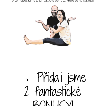
A to nepočítáme ty fantastické bonusy, které se na vás těší!
→ Přidali jsme
2 fantastické
BONUSY!