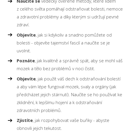
Naučíte se
vědecky ověřené metody, které lidem
z celého světa pomáhají odstraňovat bolesti, nemoce
a zdravotní problémy a díky kterým si udržují pevné
zdraví.
Objevíte
, jak si kdykoliv a snadno pomůžete od
bolesti - objevíte tajemství fascíí a naučíte se je
uvolnit.
Poznáte
, jak kvalitně a správně spát, aby se mohl váš
mozek a tělo bez problémů v noci čistit.
Objevíte
, jak použít váš dech k odstraňování bolestí
a aby vám lépe fungoval mozek, svaly a orgány (jak
předcházet jejich stárnutí). Naučíte se ho používat ke
zklidnění, k lepšímu hojení a k odstraňování
zdravotních problémů.
Zjistíte
, jak rozpohybovat vaše buňky - abyste
obnovili jejich tekutost.