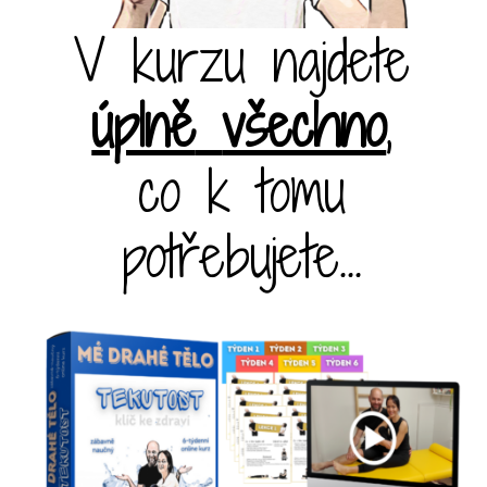
V kurzu najdete
úplně
všechno
,
co k tomu
potřebujete...