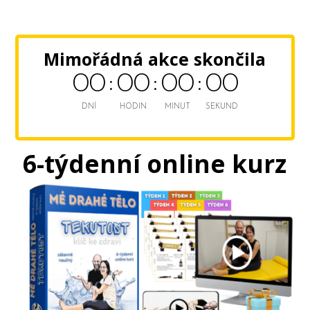
Mimořádná akce skončila
0
0
0
0
0
0
0
0
DNÍ
HODIN
MINUT
SEKUND
6-týdenní
online kurz