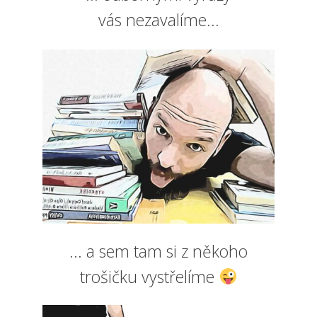
vás nezavalíme...
... a sem tam si z někoho
trošičku vystřelíme