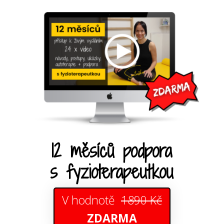
12 měsíců podpora
s fyzioterapeutkou
V hodnotě
1890 Kč
ZDARMA