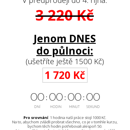
3 220 Kč
Jenom DNES
do půlnoci:
(ušetříte ještě 1500 Kč)
1 720 Kč
0
0
0
0
0
0
0
0
DNÍ
HODIN
MINUT
SEKUND
Pro srovnání
: 1 hodina naší práce stojí 1000 Kč.
Na to, abychom zvládli probrat všechno, co je v tomhle kurzu,
bychom těch hodin potřebovali alespoň 50.