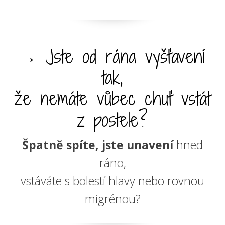
→ Jste od rána vyšťavení
tak,
že nemáte vůbec chuť vstát
z postele?
Špatně spíte, jste unavení
hned
ráno,
vstáváte s bolestí hlavy nebo rovnou
migrénou?