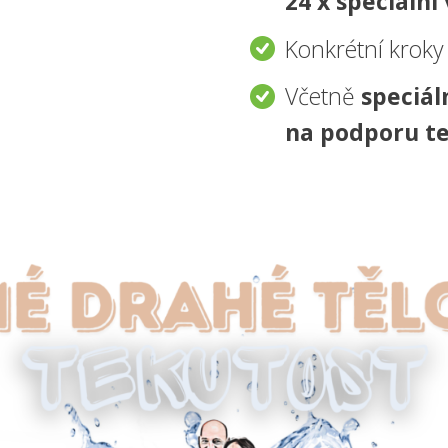
24 x speciální
Konkrétní kroky
Včetně
speciál
na podporu te