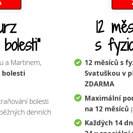
A
12 měs
urz
s fyzi
bolesti"
12 měsíců s f
u a Martinem,
Svatuškou v p
bolesti
ZDARMA
Maximální po
traňování bolesti
na 12 měsíců
p
 běžných denních
Každých 14 dní