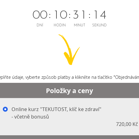
0
0
1
0
3
1
1
3
DNÍ
HODIN
MINUT
SEKUND
yplňte údaje, vyberte způsob platby a klikněte na tlačítko "Objednává
Položky a ceny
Online kurz "TEKUTOST, klíč ke zdraví"
- včetně bonusů
720,00 Kč