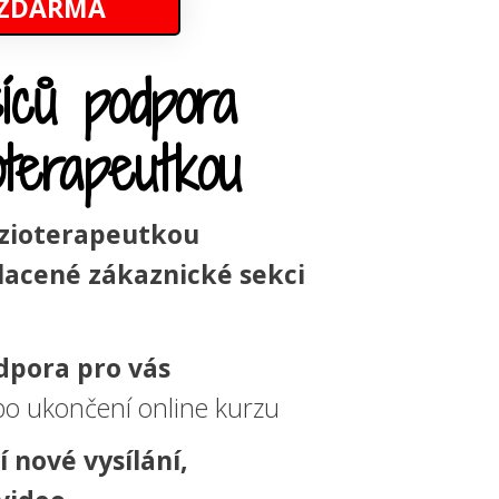
ZDARMA
íců podpora
oterapeutkou
yzioterapeutkou
lacené zákaznické sekci
dpora pro vás
o ukončení online kurzu
 nové vysílání,