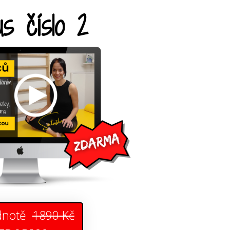
s číslo 2
dnotě
1890 Kč