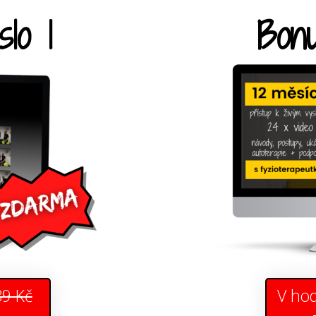
slo 1
Bonu
V ho
9 Kč