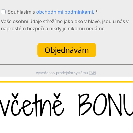
Souhlasím s
obchodními podmínkami
. *
Vaše osobní údaje střežíme jako oko v hlavě, jsou u nás v
naprostém bezpečí a nikdy je nikomu nedáme.
Objednávám
Vytvořeno v prodejním systému
FAPI
.
četně BONU