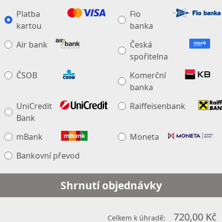
Platba
Fio
kartou
banka
Air bank
Česká
spořitelna
ČSOB
Komerční
banka
UniCredit
Raiffeisenbank
Bank
mBank
Moneta
Bankovní převod
Shrnutí objednávky
720,00 Kč
Celkem k úhradě: