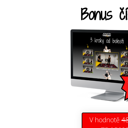
Bonus čí
V hodnotě
48