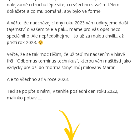
nalejvárně o trochu lépe víte, co všechno s vaším tělem
dokážete a co mu pomáhá, aby bylo ve formě.
A věřte, že nadcházející dny roku 2023 vám odkryjeme další
tajemství o vašem těle a pak... máme pro vás opět něco
speciálního. Ale nepředbíhejme... to až za malou chvíli... až
příští rok 2023.
Věřte, že se tak moc těším, že už teď mi nadšením v hlavě
frčí “Odbornus terminus technikus”, kterou vám naštěstí jako
vždycky přeloží do "normálštiny” můj milovaný Martin.
Ale to všechno až v roce 2023.
Teď se pojďte s námi, v tenhle poslední den roku 2022,
malinko pobavit...