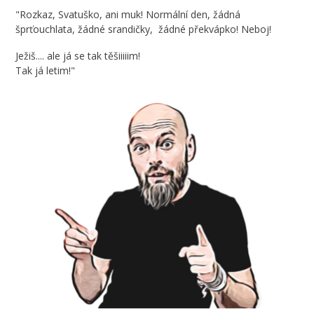
"Rozkaz, Svatuško, ani muk! Normální den, žádná
šprťouchlata, žádné srandičky, žádné překvápko! Neboj!
Ježiš.... ale já se tak těšiiiiim!
Tak já letim!"