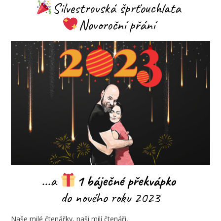
Silvestrovská šprťouchlata
Novoroční přání
...a
1 báječné překvápko
do nového roku 2023
Naše milé čtenářky, naši milí čtenáři,