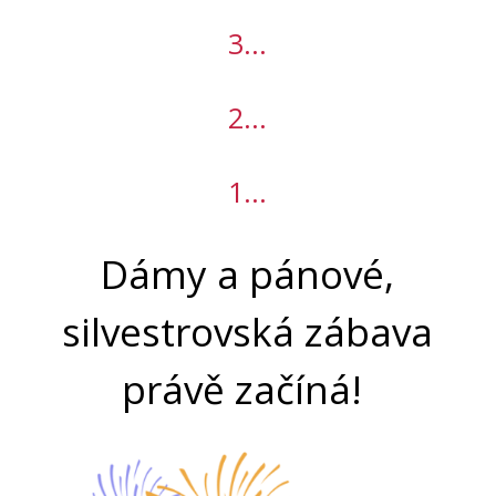
3...
2...
1...
Dámy a pánové,
silvestrovská zábava
právě začíná!