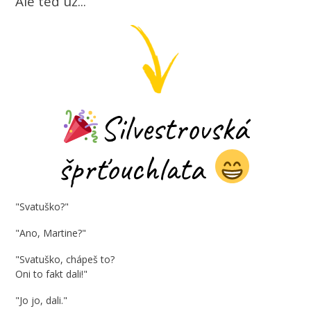
Ale teď už...
Silvestrovská
šprťouchlata
"Svatuško?"
"Ano, Martine?"
"Svatuško, chápeš to?
Oni to fakt dali!"
"Jo jo, dali."