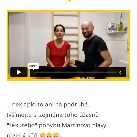
... neklaplo to ani na podruhé...
(všímejte si zejména toho úžasně
"tekutého" pohybu Martinovo hlavy...
rozený kůň
)