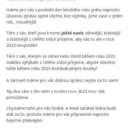
máme pro vás v poslední den letošního roku jednu naprosto
úžasnou zprávu: úplně všichni, bez výjimky, jsme zase o jeden
rok... moudřejší!
Těm z vás, kteří jsou k tomu
ještě navíc
zdravější, krásnější
a šťastnější z celého srdce přejeme, aby vás to ani v roce
2023 neopustilo!
Těm z vás, kterým se zdraví nebo štěstí během roku 2022
maličko vyhýbalo z celého srdce přejeme, abyste všechno
tohle během roku 2023 dostávali plnými doušky!
A zároveň máme pro vás dobrou zprávu: nejste na to sami!
My dva vám s tím vším v novém roce 2023 moc rádi
pomůžeme.
Chystáme toho pro vás hodně. A hned začátek ledna bude
stát za to, protože máme pro vás připravené naprosto
báječné překvápko: