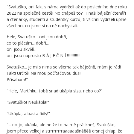
"Svatuško, oni fakt s náma vydrželi až do posledního dne roku
2022 na společné cestě! No chápeš to? Ti naši báječní čtenáři
a čtenářky, studenti a studentky kurzů, ti všichni vydrželi úplně
všechno, co jsme si na ně nachystali.
Hele, Svatuško... oni jsou dobří,
co to plácám... dobří...
oni jsou skvělí...
oni jsou naprosto B Á J E Č N Í !!!!!!!!!!!!!!!
Svatuško... je mi s nima se všema tak báječně, mám je rád!
Fakt! Určitě! Na mou počítačovou duši!
Přísahám!"
"Hele, Martínku, tobě snad ukápla slza, nebo co?"
"Svatuško! Neukápla!"
"Ukápla, a basta fidly!"
"... no jo, ukápla, ale ne že to na mě práskneš, Svatuško,
jsem přece velkej a strrrrrrrrraaaaaašněěěě drsnej chlap, že