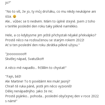
jo?"
"No to víš, že jo, ty můj drsňáku, co mu nikdy neukápne ani
slza.
Ale... vůbec se ti nedivim. Mám to úplně stejně. Jsem z toho
v tenhle poslední den roku taky pěkně naměkko.
Hele, a co kdybysme jim ještě přichystali nějaké překvápko?
Prostě něco na rozloučenou se starým rokem 2022!
Ať si ten poslední den roku zkrátka pěkně užijou."
"Joooooooo!!!
Skvělej nápad, Svatuško!!!
A něco mě napadlo... f
rčííííím to chystat!"
"Fajn, běž!
Ale Martine! To ti povídám! Ani muk! Jasný?
Chraň tě ruka páně, jestli jim něco vyzvoníš!
Dělej nenápadnýho. Jako že nic.
Prostě pijánko... pohoda... poslední obyčejnej den v roce 2022
s námi!"