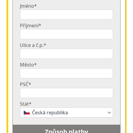
Jméno*
Příjmení*
Ulice a č.p.*
Město*
PSČ*
Stát*
Česká republika
Způsob platby