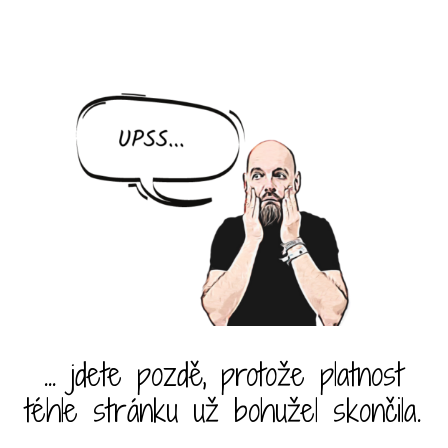
... jdete pozdě, protože platnost
téhle stránku už bohužel skončila.