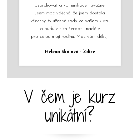
osprchovat a komunikace nevázne.
Jsem moc vděčná, že jsem dostala
všechny ty úžasné rady ve vašem kurzu
a budu z nich čerpat i nadále
pro celou moji rodinu. Moc vám děkuji!
Helena Skálová - Zdice
V čem je kurz
unikátní?