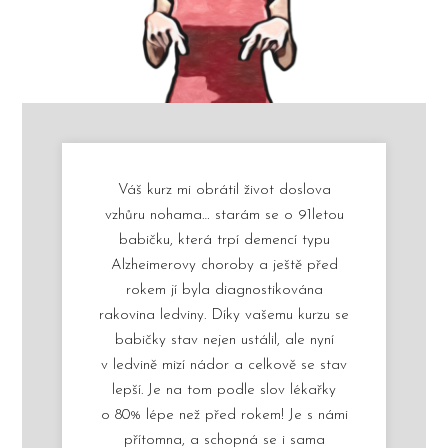
Váš kurz mi obrátil život doslova
vzhůru nohama… starám se o 91letou
babičku, která trpí demencí typu
Alzheimerovy choroby a ještě před
rokem jí byla diagnostikována
rakovina ledviny. Díky vašemu kurzu se
babičky stav nejen ustálil, ale nyní
v ledvině mizí nádor a celkově se stav
lepší. Je na tom podle slov lékařky
o 80% lépe než před rokem! Je s námi
přítomna, a schopná se i sama