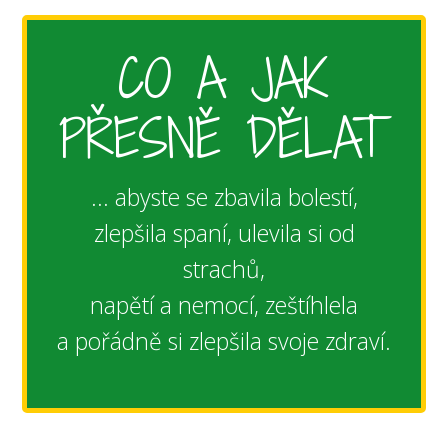
CO A JAK
PŘESNĚ DĚLAT
... abyste se zbavila bolestí,
zlepšila spaní, ulevila si od
strachů,
napětí a nemocí, zeštíhlela
a pořádně si zlepšila svoje zdraví.