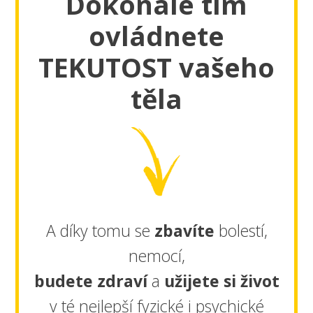
Dokonale tím
ovládnete
TEKUTOST vašeho
těla
A díky tomu se
zbavíte
bolestí,
nemocí,
budete zdraví
a
užijete si život
v té nejlepší fyzické i psychické