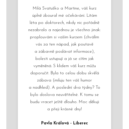
Milá Svatuško a Martine, váš kurz
úplně zboural mé očekávání. Lítám
léta po doktorech, nikdy nic pořádně
nezabralo a najednou je všechno jinak:
proplouvám si vaším kurzem (chválím
vás za ten nápad, jak poutavě
a zábavně podávat informace),
bolesti ustupují a já se cítím jak
vyměněná. S klidem váš kurz můžu
doporučit. Byla to celou dobu skvělá
zábava (miluju ten váš humor
a nadhled). A poslední dva týdny? To
bylo doslova neuvěřitelné. K tomu se
budu vracet ještě dlouho. Moc děkuji
a přeji krásné dny!
Pavla Králová - Liberec