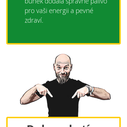
buněk dodala správné palivo
pro vaši energii a pevné
zdraví.