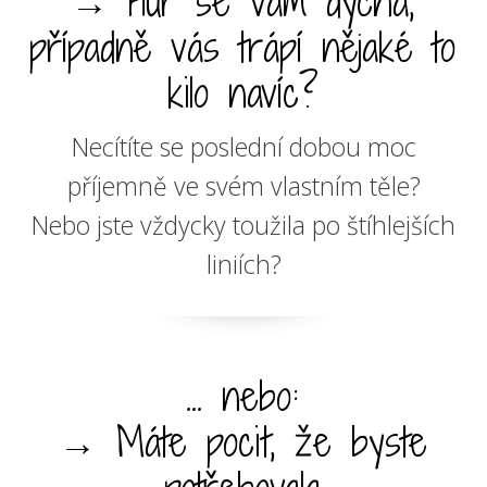
→ Hůř se vám dýchá,
případně vás trápí nějaké to
kilo navíc?
Necítíte se poslední dobou moc
příjemně ve svém vlastním těle?
Nebo jste vždycky toužila po štíhlejších
liniích?
... nebo:
→ Máte pocit, že byste