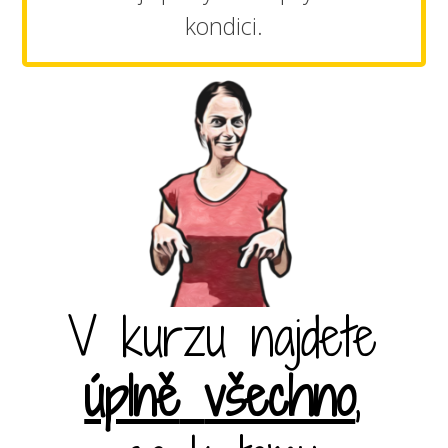
kondici.
V kurzu najdete
úplně
všechno
,