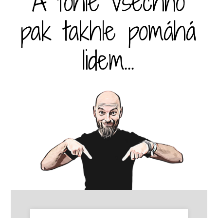
A tohle všechno
pak takhle pomáhá
lidem...