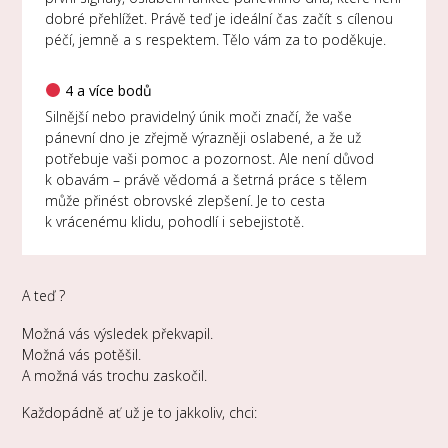
dobré přehlížet. Právě teď je ideální čas začít s cílenou
péčí, jemně a s respektem. Tělo vám za to poděkuje.
4 a více bodů
Silnější nebo pravidelný únik moči značí, že vaše
pánevní dno je zřejmě výrazněji oslabené, a že už
potřebuje vaši pomoc a pozornost. Ale není důvod
k obavám – právě vědomá a šetrná práce s tělem
může přinést obrovské zlepšení. Je to cesta
k vrácenému klidu, pohodlí i sebejistotě.
A teď ?
Možná vás výsledek překvapil.
Možná vás potěšil.
A možná vás trochu zaskočil.
Každopádně ať už je to jakkoliv, chci: