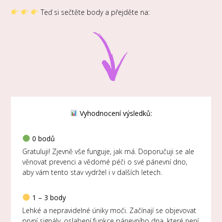
Teď si sečtěte body a přejděte na:
Vyhodnocení výsledků:
0 bodů
Gratuluji! Zjevně vše funguje, jak má. Doporučuji se ale
věnovat prevenci a vědomé péči o své pánevní dno,
aby vám tento stav vydržel i v dalších letech.
1 – 3 body
Lehké a nepravidelné úniky moči. Začínají se objevovat
první signály, oslabení funkce pánevního dna, které není