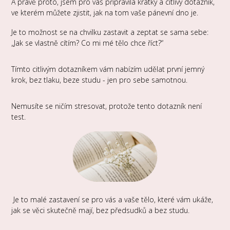
A právě proto, jsem pro vás připravila krátký a citlivý dotazník,
ve kterém můžete zjistit, jak na tom vaše pánevní dno je.
Je to možnost se na chvilku zastavit a zeptat se sama sebe:
„Jak se vlastně cítím? Co mi mé tělo chce říct?“
Tímto citlivým dotazníkem vám nabízím udělat první jemný
krok, bez tlaku, beze studu - jen pro sebe samotnou.
Nemusíte se ničím stresovat, protože tento dotazník není
test.
Je to malé zastavení se pro vás a vaše tělo, které vám ukáže,
jak se věci skutečně mají, bez předsudků a bez studu.