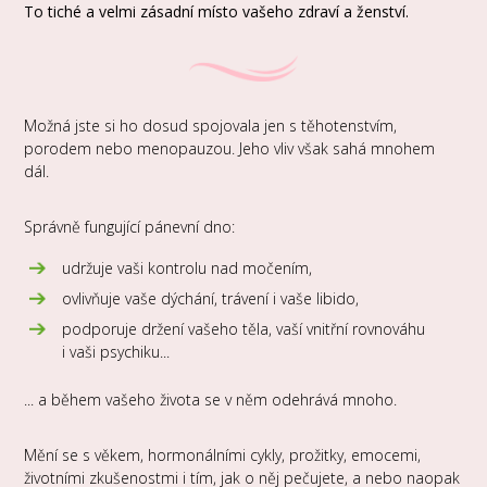
To tiché a velmi zásadní místo vašeho zdraví a ženství.
Možná jste si ho dosud spojovala jen s těhotenstvím,
porodem nebo menopauzou. Jeho vliv však sahá mnohem
dál.
Správně fungující pánevní dno:
udržuje vaši kontrolu nad močením,
ovlivňuje vaše dýchání, trávení i vaše libido,
podporuje držení vašeho těla, vaší vnitřní rovnováhu
i vaši psychiku...
... a během vašeho života se v něm odehrává mnoho.
Mění se s věkem, hormonálními cykly, prožitky, emocemi,
životními zkušenostmi i tím, jak o něj pečujete, a nebo naopak