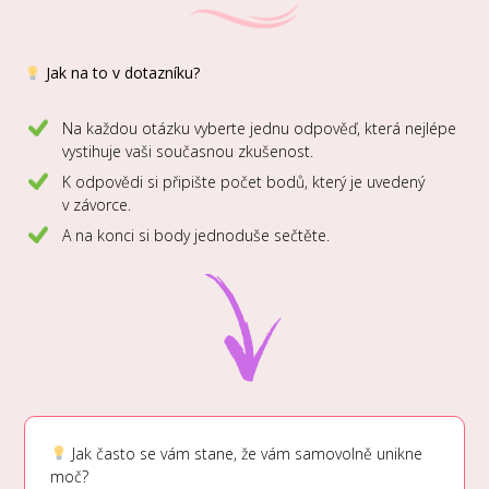
Jak na to v dotazníku?
Na každou otázku vyberte jednu odpověď, která nejlépe
vystihuje vaši současnou zkušenost.
K odpovědi si připište počet bodů, který je uvedený
v závorce.
A na konci si body jednoduše sečtěte.
Jak často se vám stane, že vám samovolně unikne
moč?