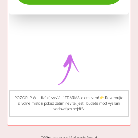
POZOR! Počet diváků vysílání ZDARMA je omezen!
Rezervujte
si volné místo (i pokud zatím nevíte, jestli budete moct vysílání
sledovat) co nejdřív.
Těším se ve vysílání naviděnou!