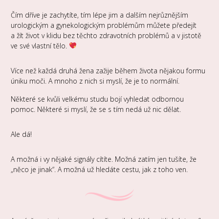
Čím dříve je zachytíte, tím lépe jim a dalším nejrůznějším
urologickým a gynekologickým problémům můžete předejít
a žít život v klidu bez těchto zdravotních problémů a v jistotě
ve své vlastní tělo.
Více než každá druhá žena zažije během života nějakou formu
úniku moči. A mnoho z nich si myslí, že je to normální.
Některé se kvůli velkému studu bojí vyhledat odbornou
pomoc. Některé si myslí, že se s tím nedá už nic dělat.
Ale dá!
A možná i vy nějaké signály cítíte. Možná zatím jen tušíte, že
„něco je jinak“. A možná už hledáte cestu, jak z toho ven.