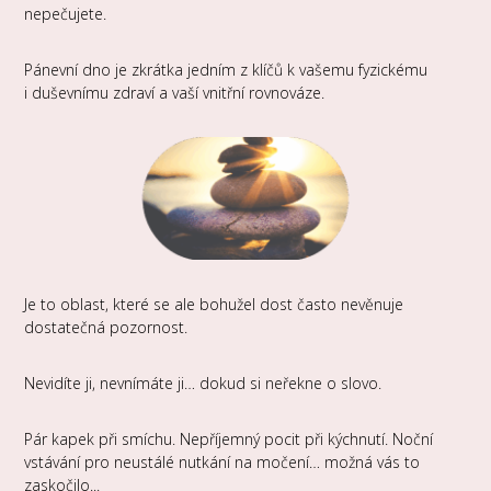
nepečujete.
Pánevní dno je zkrátka jedním z klíčů k vašemu fyzickému
i duševnímu zdraví a vaší vnitřní rovnováze.
Je to oblast, které se ale bohužel dost často nevěnuje
dostatečná pozornost.
Nevidíte ji, nevnímáte ji… dokud si neřekne o slovo.
Pár kapek při smíchu. Nepříjemný pocit při kýchnutí. Noční
vstávání pro neustálé nutkání na močení… možná vás to
zaskočilo...