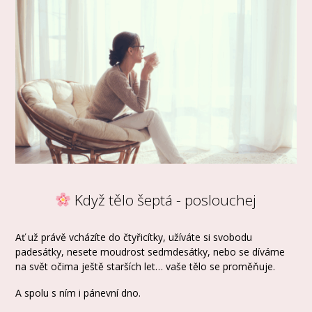
Když tělo šeptá - poslouchej
Ať už právě vcházíte do čtyřicítky, užíváte si svobodu
padesátky, nesete moudrost sedmdesátky, nebo se díváme
na svět očima ještě starších let… vaše tělo se proměňuje.
A spolu s ním i pánevní dno.