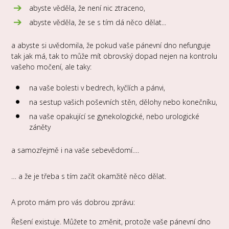
abyste věděla, že není nic ztraceno,
abyste věděla, že se s tím dá něco dělat...
a abyste si uvědomila, že pokud vaše pánevní dno nefunguje
tak jak má, tak to může mít obrovský dopad nejen na kontrolu
vašeho močení, ale taky:
na vaše bolesti v bedrech, kyčlích a pánvi,
na sestup vašich poševních stěn, dělohy nebo konečníku,
na vaše opakující se gynekologické, nebo urologické
záněty
a samozřejmě i na vaše sebevědomí….
… a že je třeba s tím začít okamžitě něco dělat.
A proto mám pro vás dobrou zprávu:
Řešení existuje. Můžete to změnit, protože vaše pánevní dno