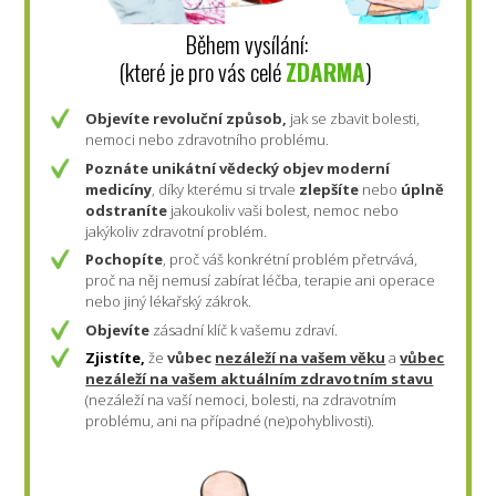
Během vysílání:
(které je pro vás celé
ZDARMA
)
Objevíte revoluční způsob,
jak se zbavit bolesti,
nemoci nebo zdravotního problému.
Poznáte
unikátní vědecký objev moderní
medicíny
, díky kterému si trvale
zlepšíte
nebo
úplně
odstraníte
jakoukoliv vaši bolest, nemoc nebo
jakýkoliv zdravotní problém.
Pochopíte
, proč váš konkrétní problém přetrvává,
proč na něj nemusí zabírat léčba, terapie ani operace
nebo jiný lékařský zákrok.
Objevíte
zásadní klíč k vašemu zdraví.
Zjistíte,
že
vůbec
nezáleží na vašem věku
a
vůbec
nezáleží na vašem aktuálním zdravotním stavu
(nezáleží na vaší nemoci, bolesti, na zdravotním
problému, ani na případné (ne)pohyblivosti).