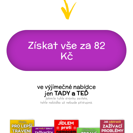
Získat vše za 82
Kč
ve výjimečné nabídce
jen
TADY a TEĎ
Jakmile tuhle stránku zavřete,
tahle nabídka už nebude přístupná.