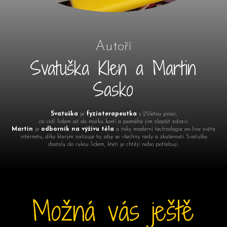
Autoři
Svatuška Klen a Martin
Sasko
Svatuška
je
fyzioterapeutka
s 25letou praxí,
co vidí lidem až do morku kostí a pomáhá jim zlepšit zdraví.
Martin
je
odborník na výživu těla
a taky moderní technologie on-line světa
internetu, díky kterým zařizuje to, aby se všechny rady a zkušenosti Svatušky
dostaly do rukou lidem, kteří je chtějí nebo potřebují.
Možná vás ještě