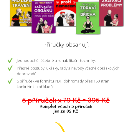
Příručky obsahují:
Jednoduché léčebné a rehabilitační techniky.
Přesné postupy, ukázky, rady a návody včetně obrázkových
doprovodů.
5 příruček ve formátu PDF, dohromady přes 150 stran
konkrétních příkladů.
5 příruček x 79 Kč = 395 Kč
Komplet všech 5 příruček
jen za 82 Kč