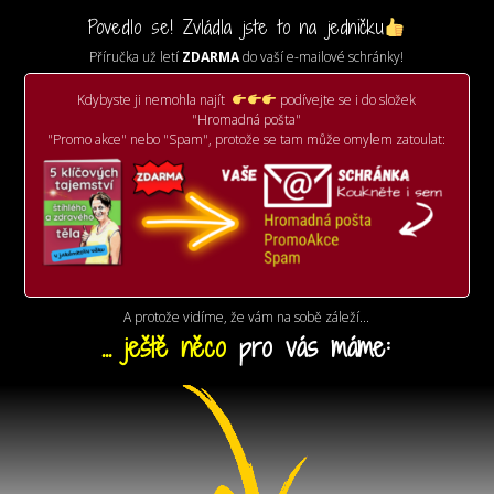
Povedlo se! Zvládla jste to na jedničku
Příručka už letí
ZDARMA
do vaší e-mailové schránky!
Kdybyste ji nemohla najít
podívejte se i do složek
"Hromadná pošta"
"Promo akce" nebo "Spam", protože se tam může omylem zatoulat:
A protože vidíme, že vám na sobě záleží...
... ještě
něco
pro vás máme: