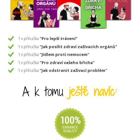
1 x příručka
"Pro lepší trávení"
1 x příručka
"Jak posílit zdraví zažívacích orgánů"
1 x příručka
"Jídlem proti nemocem"
1 x příručka
"Pro zdraví vašeho břicha"
1 x příručka
"Jak odstranit zaživací problém"
A k tomu
ještě navíc: