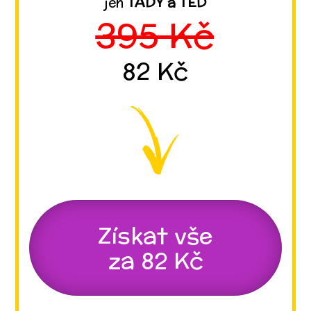
jen
TADY a TEĎ
395 Kč
82 Kč
Získat vše
za 82 Kč