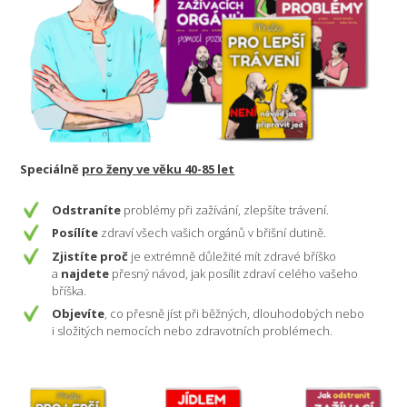
Speciálně
pro ženy ve věku 40-85 let
Odstraníte
problémy při zažívání, zlepšíte trávení.
Posílíte
zdraví všech vašich orgánů v břišní dutině.
Zjistíte proč
je extrémně důležité mít zdravé bříško
a
najdete
přesný návod, jak posílit zdraví celého vašeho
bříška.
Objevíte
, co přesně jíst při běžných, dlouhodobých nebo
i složitých nemocích nebo zdravotních problémech.