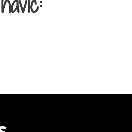
navíc:
s