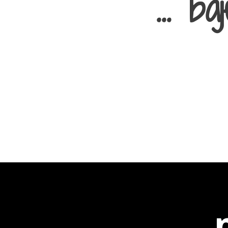
... b