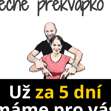
áječné překvápko 
Už
za 5 dní
máme pro vá