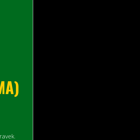
MA)
ravek.