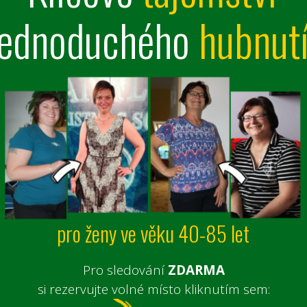
jednoduchého
hubnut
pro ženy ve věku 40-85 let
Pro sledování
ZDARMA
si rezervujte volné místo kliknutím sem: