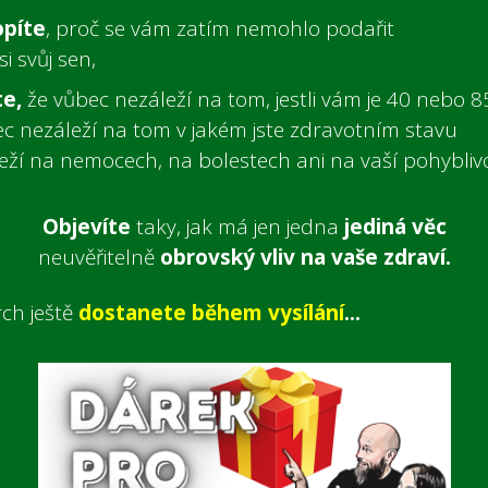
píte
, proč se vám zatím nemohlo podařit
si svůj sen,
te,
že vůbec nezáleží na tom, jestli vám je 40 nebo 85
c nezáleží na tom v jakém jste zdravotním stavu
leží na nemocech,
na bolestech
ani na vaší pohyblivo
Objevíte
taky, jak má jen jedna
jediná věc
neuvěřitelně
obrovský vliv na vaše zdraví.
ch ještě
dostanete během vysílání
...