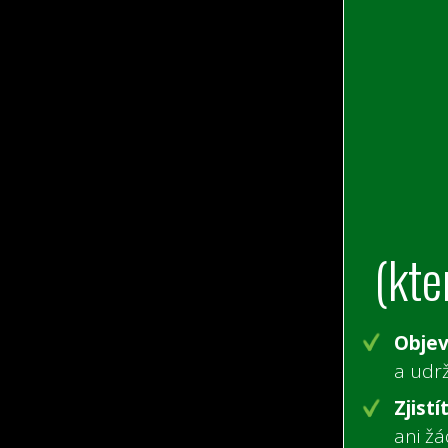
(kte
Objev
a udrž
Zjistí
ani žá