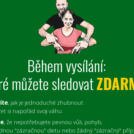
Během vysílání:
ré můžete sledovat
ZDAR
íte
, jak je jednoduché zhubnout
et si napořád svoji váhu.
te
, že nepotřebujete pevnou vůli, pohyb,
dnou "zázračnou" dietu nebo žádný "zázračný" příp