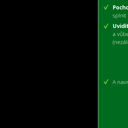
Pocho
splnit 
Uvidí
a vůbe
(nezá
A navr