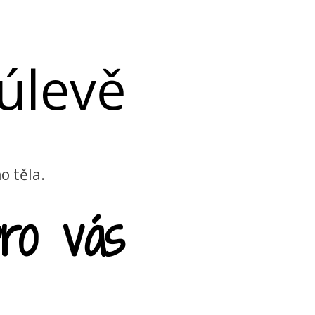
 úlevě
o těla.
ro vás