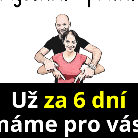
Už
za 6 dní
máme pro vás