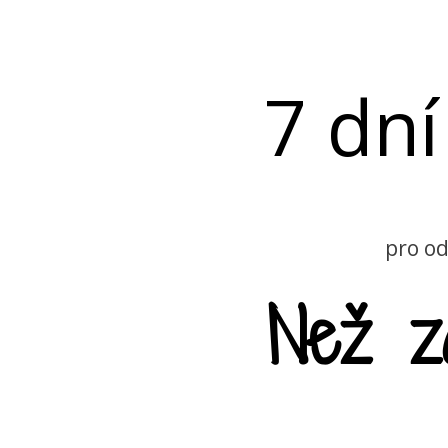
7 dní
pro od
Než z