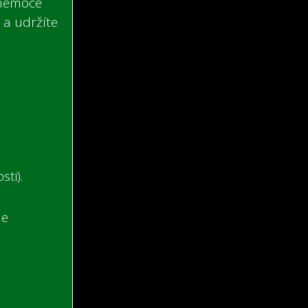
 nemoce
 a udržíte
sti).
le