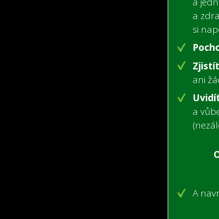
a jedn
a zdra
si nap
Pocho
Zjistí
ani žá
Uvidí
a vůb
(nezá
O
A navr