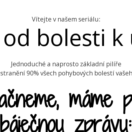
Vítejte v našem seriálu:
 od bolesti k
Jednoduché a naprosto základní pilíře
stranění 90% všech pohybových bolestí vašeh
ačneme, máme p
báječnou zprávu: