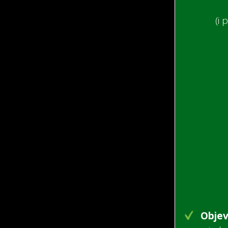
(i 
Objev