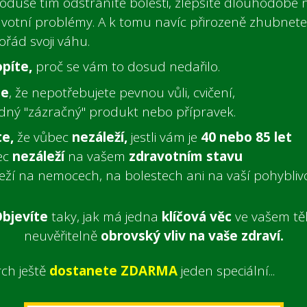
oduše tím odstraníte bolesti, zlepšíte dlouhodobé
votní problémy. A k tomu navíc přirozeně zhubnete
ořád svoji váhu.
píte,
proč se vám to dosud nedařilo.
te
, že nepotřebujete pevnou vůli, cvičení,
dný "zázračný" produkt nebo přípravek.
te,
že vůbec
nezáleží,
jestli vám je
40 nebo 85 let
ec
nezáleží
na vašem
zdravotním stavu
leží na nemocech,
na bolestech
ani na vaší pohyblivo
bjevíte
taky, jak má jedna
klíčová věc
ve vašem tě
neuvěřitelně
obrovský vliv na vaše zdraví.
ch ještě
dostanete ZDARMA
jeden speciální...