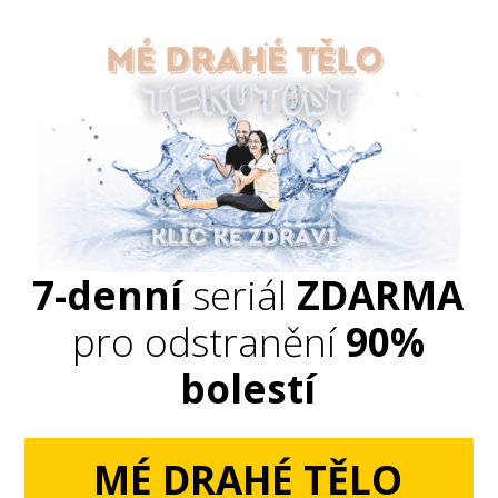
7-denní
seriál
ZDARMA
pro odstranění
90%
bolestí
MÉ DRAHÉ TĚLO