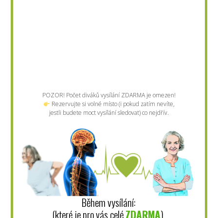
POZOR! Počet diváků vysílání ZDARMA je omezen!
Rezervujte si volné místo (i pokud zatím nevíte,
jestli budete moct vysílání sledovat) co nejdřív.
Během vysílání:
(které je pro vás celé
ZDARMA
)