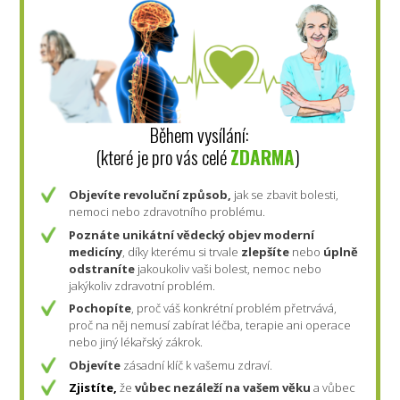
Během vysílání:
(které je pro vás celé
ZDARMA
)
Objevíte revoluční způsob,
jak se zbavit bolesti,
nemoci nebo zdravotního problému.
Poznáte
unikátní vědecký objev moderní
medicíny
, díky kterému si trvale
zlepšíte
nebo
úplně
odstraníte
jakoukoliv vaši bolest, nemoc nebo
jakýkoliv zdravotní problém.
Pochopíte
, proč váš konkrétní problém přetrvává,
proč na něj nemusí zabírat léčba, terapie ani operace
nebo jiný lékařský zákrok.
Objevíte
zásadní klíč k vašemu zdraví.
Zjistíte,
že
vůbec nezáleží na vašem věku
a vůbec