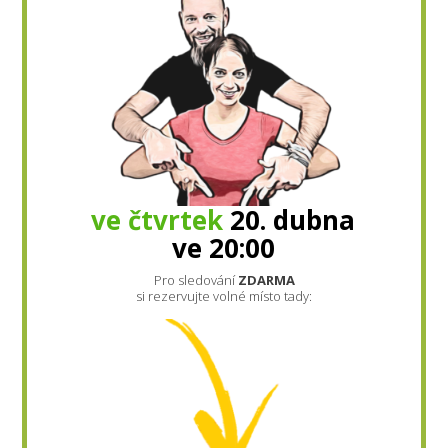
ve čtvrtek
20. dubna
ve 20:00
Pro sledování
ZDARMA
si rezervujte volné místo tady: