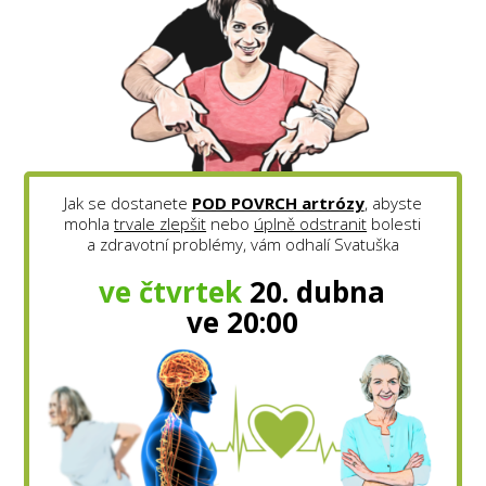
Jak se dostanete
POD POVRCH artrózy
, abyste
mohla
trvale zlepšit
nebo
úplně odstranit
bolesti
a zdravotní problémy, vám odhalí Svatuška
ve čtvrtek
20. dubna
ve 20:00