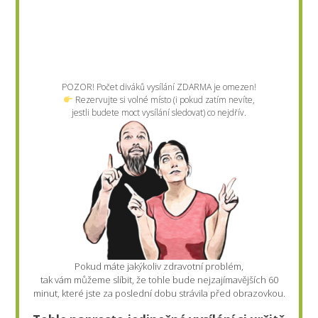
POZOR! Počet diváků vysílání ZDARMA je omezen!
Rezervujte si volné místo (i pokud zatím nevíte,
jestli budete moct vysílání sledovat) co nejdřív.
Pokud máte jakýkoliv zdravotní problém,
tak vám můžeme slíbit, že tohle bude nejzajímavějších 60
minut, které jste za poslední dobu strávila před obrazovkou.