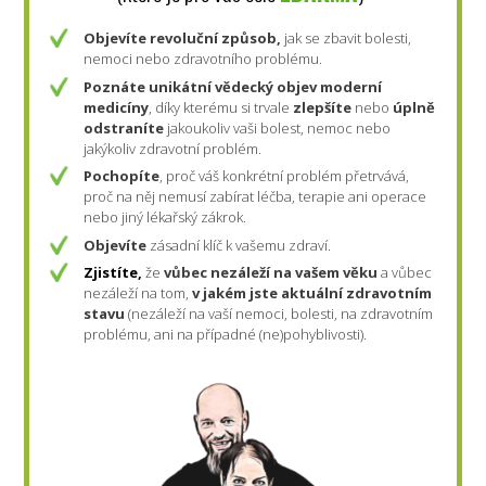
Objevíte revoluční způsob,
jak se zbavit bolesti,
nemoci nebo zdravotního problému.
Poznáte
unikátní vědecký objev moderní
medicíny
, díky kterému si trvale
zlepšíte
nebo
úplně
odstraníte
jakoukoliv vaši bolest, nemoc nebo
jakýkoliv zdravotní problém.
Pochopíte
, proč váš konkrétní problém přetrvává,
proč na něj nemusí zabírat léčba, terapie ani operace
nebo jiný lékařský zákrok.
Objevíte
zásadní klíč k vašemu zdraví.
Zjistíte,
že
vůbec nezáleží na vašem věku
a vůbec
nezáleží na tom,
v jakém jste aktuální zdravotním
stavu
(nezáleží na vaší nemoci, bolesti, na zdravotním
problému, ani na případné (ne)pohyblivosti).