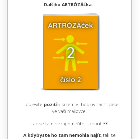
Dalšího
ARTRÓZÁčka
...
... objevíte
pozítří
, kolem 8. hodiny ranní zase
ve vaší mailovce.
Tak se tam nezapomeňte juknout
A kdybyste ho tam nemohla najít
, tak se