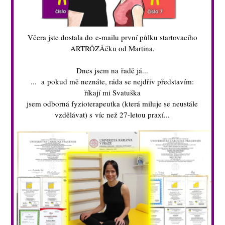
Včera jste dostala do e-mailu první půlku startovacího
ARTRÓZÁčku od Martina.
Dnes jsem na řadě já...
... a pokud mě neznáte, ráda se nejdřív představím:
říkají mi Svatuška
jsem odborná fyzioterapeutka (která miluje se neustále
vzdělávat) s víc než 27-letou praxí...