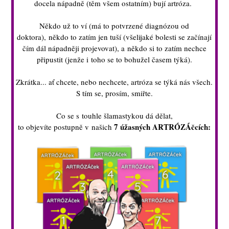
docela nápadně (těm všem ostatním) bují artróza.
Někdo už to ví (má to potvrzené diagnózou od
doktora), někdo to zatím jen tuší (všelijaké bolesti se začínají
čím dál nápadněji projevovat), a někdo si to zatím nechce
připustit (jenže i toho se to bohužel časem týká).
Zkrátka... ať chcete, nebo nechcete, artróza se týká nás všech.
S tím se, prosím, smiřte.
Co se s touhle šlamastykou dá dělat,
7 úžasných ARTRÓZÁčcích:
to objevíte postupně v našich