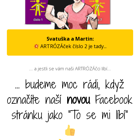
Svatuška a Martin:
ARTRÓZÁček číslo 2 je tady...
... a jestli se vám naši ARTRÓZÁčci líbí...
... budeme moc rádi, když
označíte naší
novou
Facebook
stránku jako "To se mi líbí"