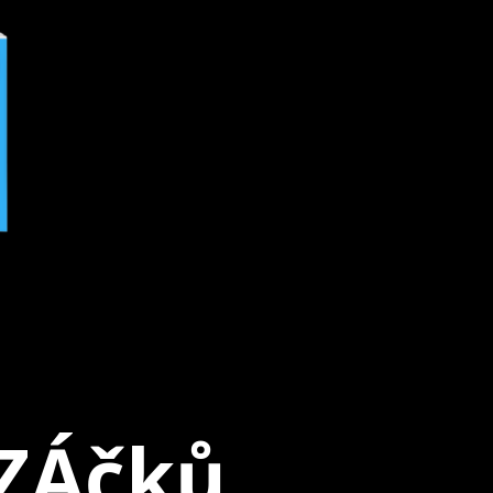
ÓZÁčků