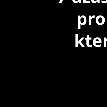
pro
kter