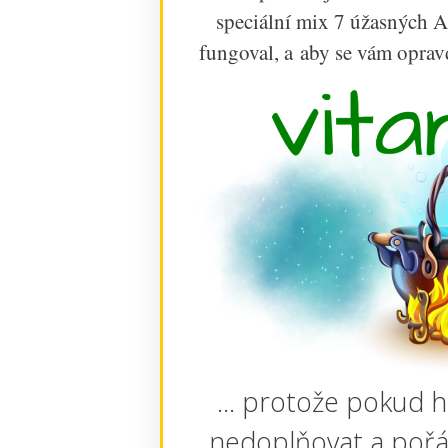
speciální mix 7 úžasnýc
fungoval, a aby se vám opravd
... protože pokud 
nedoplňovat a pořá