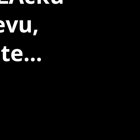
evu,
te...