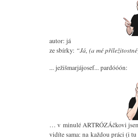
autor: já
ze sbírky:
“Já, (a mé příležitostné
... ježišmarjájosef... pardóóón:
… v minulé ARTRÓZÁčkovi jsem vá
vidíte sama: na každou práci (i t