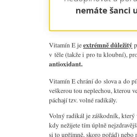
nemáte šanci ul
extrémně důležitý
Vitamín E je
p
v těle (takže i pro tu kloubní), pr
antioxidant.
Vitamín E chrání do slova a do p
veškerou tou neplechou, kterou ve 
páchají tzv. volné radikály.
Volný radikál je záškodník, který
kdy nežijete tím úplně nejzdravěj
si to upřímně, skoro pořád) nebo m