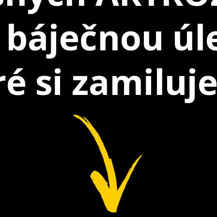
 báječnou úl
é si zamiluje