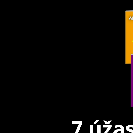
7 úža