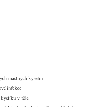
i
ých mastných kyselin
ové infekce
 kyslíku v těle