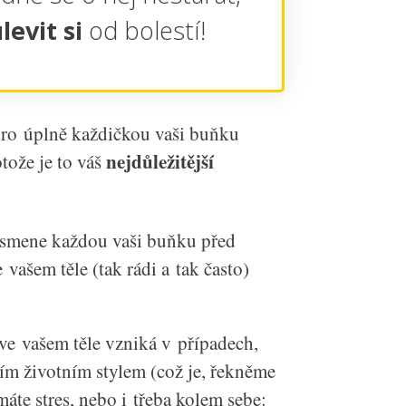
evit si
od bolestí!
ro úplně každičkou vaši buňku
nejdůležitější
otože je to váš
ísmene každou vaši buňku před
vašem těle (tak rádi a tak často)
 ve vašem těle vzniká v případech,
ším životním stylem (což je, řekněme
áte stres, nebo i třeba kolem sebe: