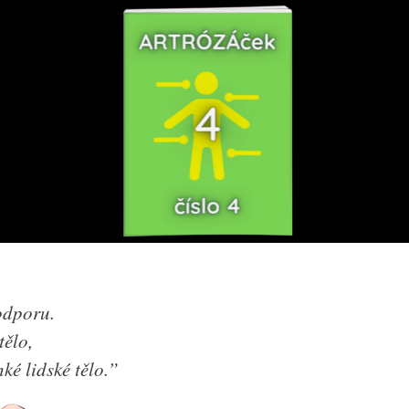
 odporu.
tělo,
ké lidské tělo.”