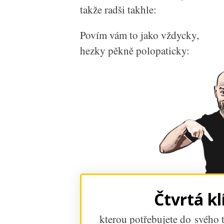
takže radši takhle:
Povím vám to jako vždycky,
hezky pěkně polopaticky:
Čtvrtá kl
kterou potřebujete do svého t