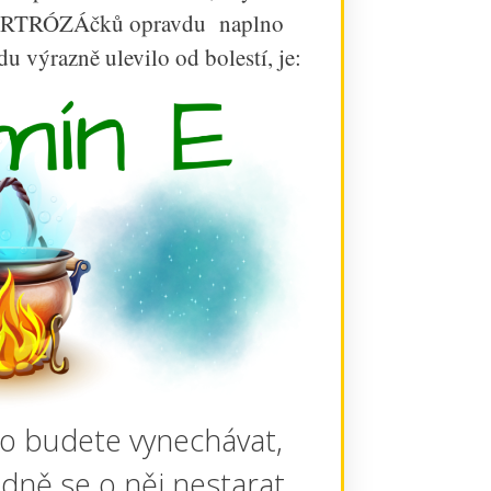
h ARTRÓZÁčků opravdu naplno
u výrazně ulevilo od bolestí, je:
ho budete vynechávat,
dně se o něj nestarat,