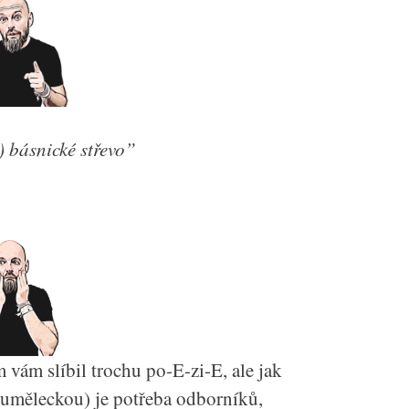
) básnické střevo”
m slíbil trochu po-E-zi-E, ale jak
u uměleckou) je potřeba odborníků,