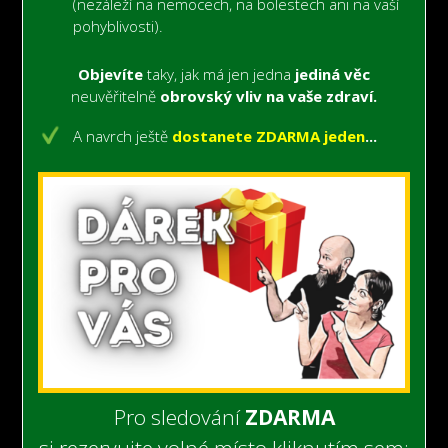
(nezáleží na nemocech,
na bolestech
ani na vaší
pohyblivosti).
Objevíte
taky, jak má jen jedna
jediná věc
neuvěřitelně
obrovský vliv na vaše zdraví.
A navrch ještě
dostanete ZDARMA jeden
...
Pro sledování
ZDARMA
si rezervujte volné místo kliknutím sem: