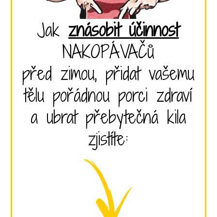
Jak
znásobit účinnost
NAKOPÁVAČů
před zimou, přidat vašemu
tělu pořádnou porci zdraví
a ubrat přebytečná kila
zjistíte: