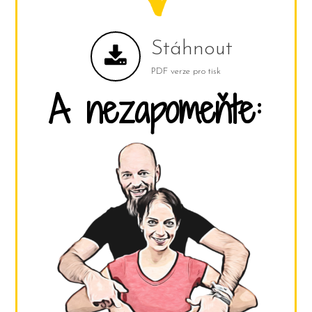
Stáhnout
PDF verze pro tisk
A nezapomeňte: