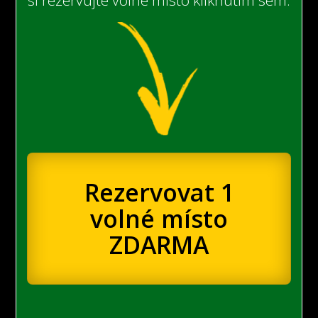
Rezervovat 1
volné místo
ZDARMA