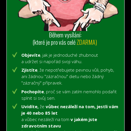
Během vysílání:
(které je pro vás celé
ZDARMA)
Objevíte
, jak je jednoduché zhubnout
a udržet si napořád svoji váhu.
Zjistíte
, že nepotřebujete pevnou vůli, pohyb,
ani žádnou "zázračnou" dietu nebo žádný
"zázračný" přípravek.
Pochopíte
, proč se vám zatím nemohlo podařit
splnit si svůj sen.
Uvidíte,
že
vůbec nezáleží na tom, jestli vám
je 40 nebo 85 let
a vůbec nezáleží na tom
v jakém jste
zdravotním stavu