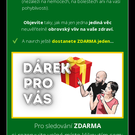
(nezáleží na nemocech,
na bolestech
ani na vaší
pohyblivosti).
Objevíte
taky, jak má jen jedna
jediná věc
neuvěřitelně
obrovský vliv na vaše zdraví.
A navrch ještě
dostanete ZDARMA jeden
...
Pro sledování
ZDARMA
si rezervujte volné místo kliknutím sem: