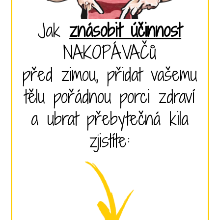
Jak
znásobit účinnost
NAKOPÁVAČů
před zimou, přidat vašemu
tělu pořádnou porci zdraví
a ubrat přebytečná kila
zjistíte: