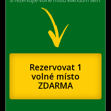
Rezervovat 1
volné místo
ZDARMA