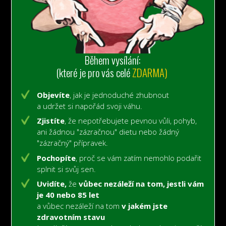
Během vysílání:
(které je pro vás celé
ZDARMA)
Objevíte
, jak je jednoduché zhubnout
a udržet si napořád svoji váhu.
Zjistíte
, že nepotřebujete pevnou vůli, pohyb,
ani žádnou "zázračnou" dietu nebo žádný
"zázračný" přípravek.
Pochopíte
, proč se vám zatím nemohlo podařit
splnit si svůj sen.
Uvidíte,
že
vůbec nezáleží na tom, jestli vám
je 40 nebo 85 let
a vůbec nezáleží na tom
v jakém jste
zdravotním stavu