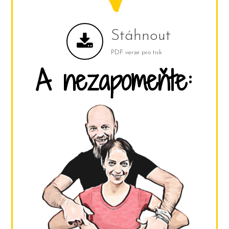
Stáhnout
PDF verze pro tisk
A nezapomeňte: