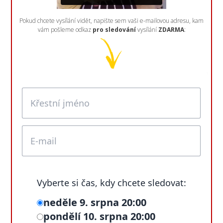
Pokud chcete vysílání vidět, napište sem vaši e-mailovou adresu, kam
vám pošleme odkaz
pro sledování
vysílání
ZDARMA
: