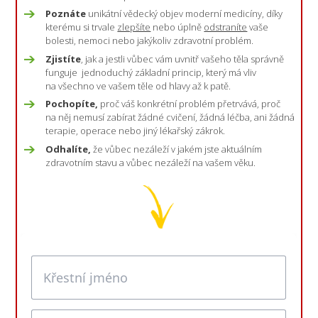
Poznáte
unikátní vědecký objev moderní medicíny, díky
kterému si trvale
zlepšíte
nebo úplně
odstraníte
vaše
bolesti, nemoci nebo jakýkoliv zdravotní problém.
Zjistíte
, jak a jestli vůbec vám uvnitř vašeho těla správně
funguje jednoduchý základní princip, který má vliv
na všechno ve vašem těle od hlavy až k patě.
Pochopíte,
proč váš konkrétní problém přetrvává, proč
na něj nemusí zabírat žádné cvičení, žádná léčba, ani žádná
terapie, operace nebo jiný lékařský zákrok.
Odhalíte,
že vůbec nezáleží v jakém jste aktuálním
zdravotním stavu a vůbec nezáleží na vašem věku.