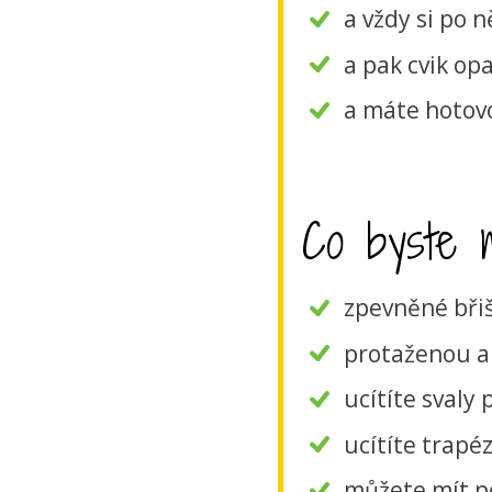
a vždy si po 
a pak cvik op
a máte hotov
Co byste mo
zpevněné břiš
protaženou a 
ucítíte svaly
ucítíte trapéz
můžete mít p