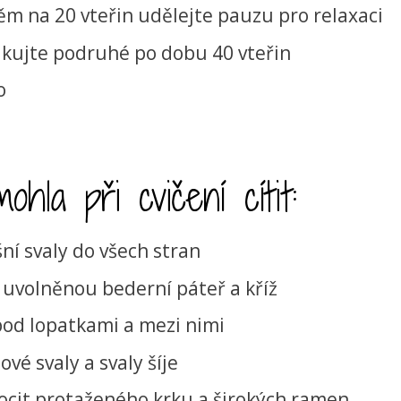
něm na 20 vteřin udělejte pauzu pro relaxaci
akujte podruhé po dobu 40 vteřin
o
hla při cvičení cítit:
ní svaly do všech stran
uvolněnou bederní páteř a kříž
 pod lopatkami a mezi nimi
ové svaly a svaly šíje
ocit protaženého krku a širokých ramen