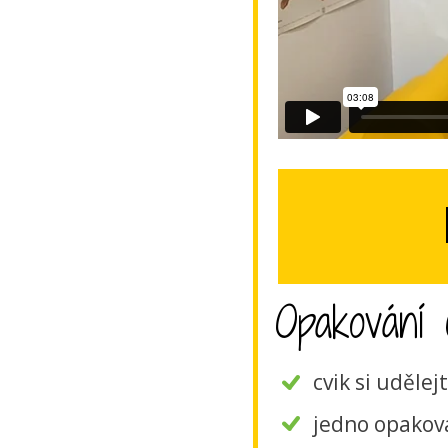
Opakování c
cvik si uděle
jedno opaková