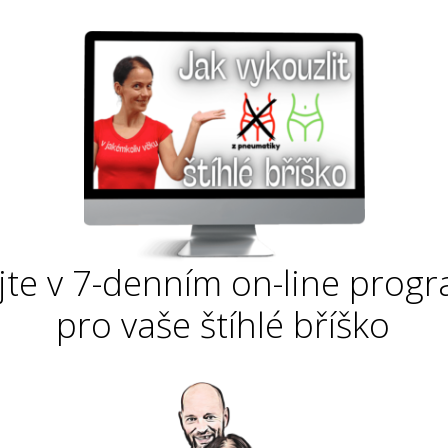
ejte v 7-denním on-line prog
pro vaše štíhlé bříško