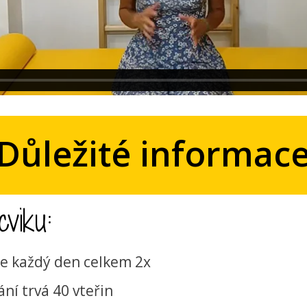
Důležité informac
viku:
jte každý den celkem 2x
ní trvá 40 vteřin