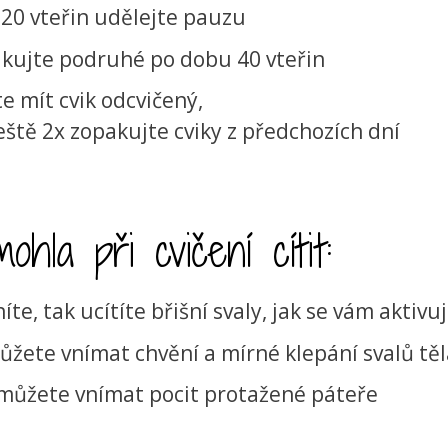
20 vteřin udělejte pauzu
akujte podruhé po dobu 40 vteřin
e mít cvik odcvičený,
ještě 2x zopakujte cviky z předchozích dní
hla při cvičení cítit:
íte, tak ucítíte břišní svaly, jak se vám aktivuj
ůžete vnímat chvění a mírné klepání svalů těl
můžete vnímat pocit protažené páteře