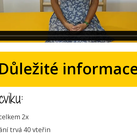
Důležité informac
viku:
 celkem 2x
ní trvá 40 vteřin