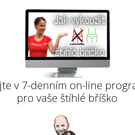
ejte v 7-denním on-line prog
pro vaše štíhlé bříško