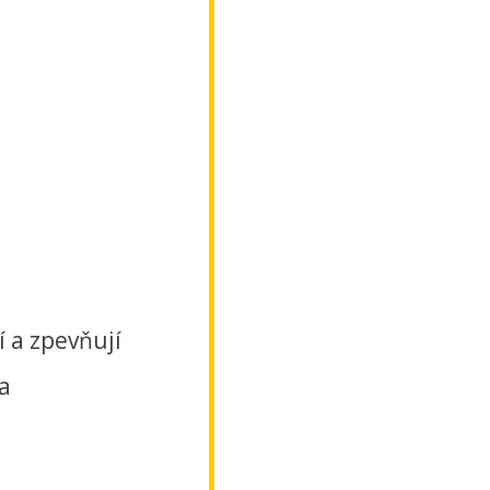
í a zpevňují
a