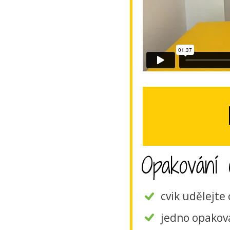
Opakování c
cvik udělejte
jedno opaková