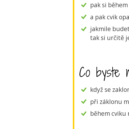
pak si během 
a pak cvik op
jakmile budet
tak si určitě 
Co byste mo
když se zaklon
při záklonu m
během cviku 