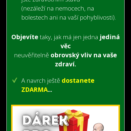
(nezáleží na nemocech,
na
bolestech
ani na vaší pohyblivosti).
Objevíte
taky, jak má jen jedna
jediná
věc
neuvěřitelně
obrovský vliv na vaše
zdraví.
A navrch ještě
dostanete
ZDARMA
...