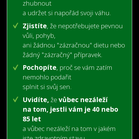
zhubnout
a udržet si napořád svoji váhu.
Zjistíte
, že nepotřebujete pevnou
vůli, pohyb,
ani žádnou "zázračnou" dietu nebo
žádný "zázračný" přípravek.
Pochopíte
, proč se vám zatím
nemohlo podařit
splnit si svůj sen.
Uvidíte,
že
vůbec nezáleží
na tom, jestli vám je 40 nebo
85 let
a vůbec nezáleží na tom v jakém
jste zdravotním stavu