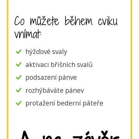
Co můžete během cviku
vnímat:
hýžďové svaly
aktivaci břišních svalů
podsazení pánve
rozhýbáváte pánev
protažení bederní páteře