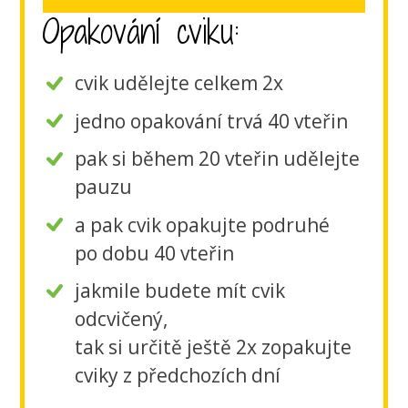
Opakování cviku:
cvik udělejte celkem 2x
jedno opakování trvá 40 vteřin
pak si během 20 vteřin udělejte
pauzu
a pak cvik opakujte podruhé
po dobu 40 vteřin
jakmile budete mít cvik
odcvičený,
tak si určitě ještě 2x zopakujte
cviky z předchozích dní