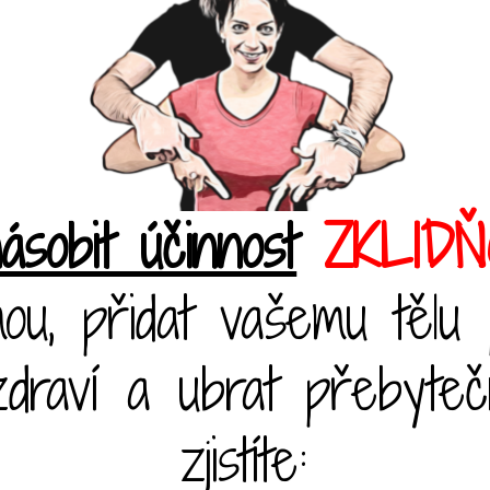
ásobit účinnost
ZKLID
ou, přidat vašemu tělu
zdraví a ubrat přebyteč
zjistíte: