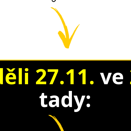
ěli 27.11.
ve
tady: