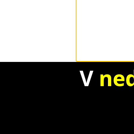
V
ned