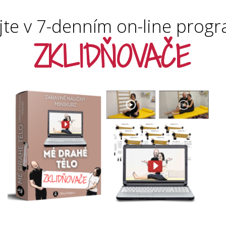
ejte v 7-denním on-line prog
ZKLIDŇOVAČE