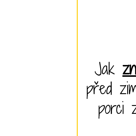
Jak
zn
před zim
porci 