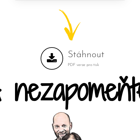
Stáhnout
PDF verze pro tisk
 nezapomeňt