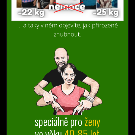
... a taky v něm objevíte, jak přirozeně
zhubnout.
speciálně
pro
ženy
ve věku
40-85 let