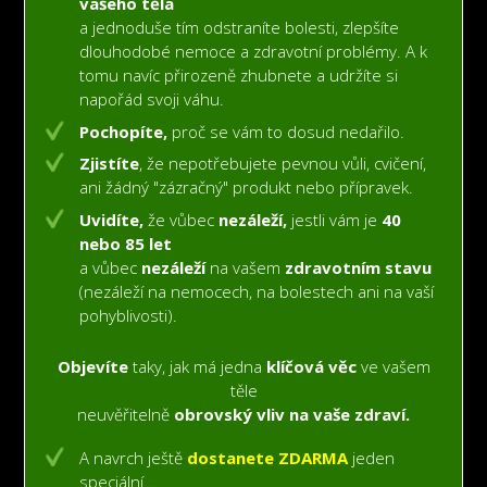
vašeho těla
a jednoduše tím odstraníte bolesti, zlepšíte
dlouhodobé nemoce a zdravotní problémy. A k
tomu navíc přirozeně zhubnete a udržíte si
napořád svoji váhu.
Pochopíte,
proč se vám to dosud nedařilo.
Zjistíte
, že nepotřebujete pevnou vůli, cvičení,
ani žádný "zázračný" produkt nebo přípravek.
Uvidíte,
že vůbec
nezáleží,
jestli vám je
40
nebo 85 let
a vůbec
nezáleží
na vašem
zdravotním stavu
(nezáleží na nemocech,
na bolestech
ani na vaší
pohyblivosti).
Objevíte
taky, jak má jedna
klíčová věc
ve vašem
těle
neuvěřitelně
obrovský vliv na vaše zdraví.
A navrch ještě
dostanete ZDARMA
jeden
speciální...