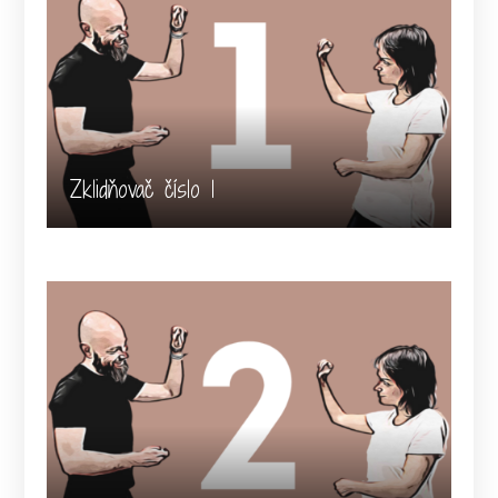
Zklidňovač číslo 1