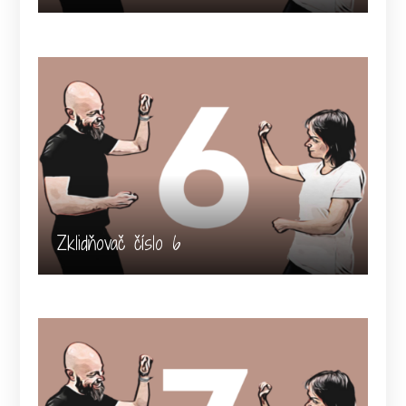
Zklidňovač číslo 6