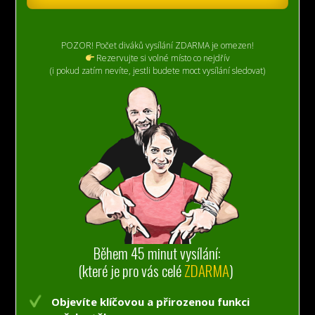
POZOR! Počet diváků vysílání ZDARMA je omezen!
Rezervujte si volné místo co nejdřív
(i pokud zatím nevíte, jestli budete moct vysílání sledovat)
Během 45 minut vysílání:
(které je pro vás celé
ZDARMA
)
Objevíte klíčovou a přirozenou funkci