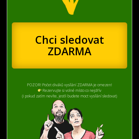
Chci sledovat
ZDARMA
POZOR! Počet diváků vysílání ZDARMA je omezen!
Rezervujte si volné místo co nejdřív
(i pokud zatím nevíte, jestli budete moct vysílání sledovat)