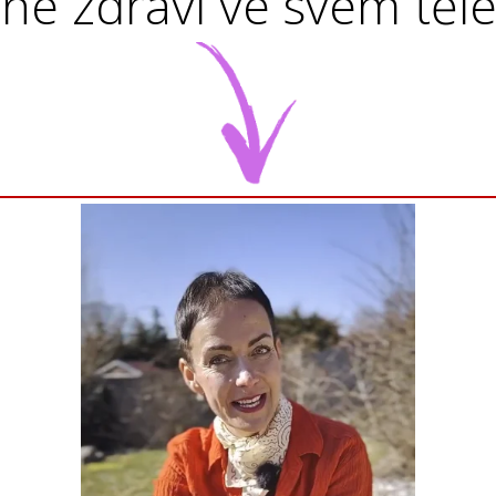
lné zdraví ve svém těle.