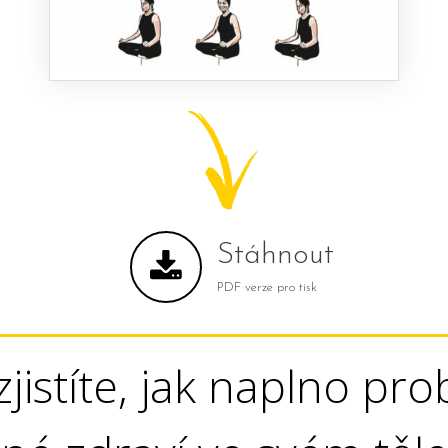
Stáhnout
PDF verze pro tisk
jistíte, jak naplno pr