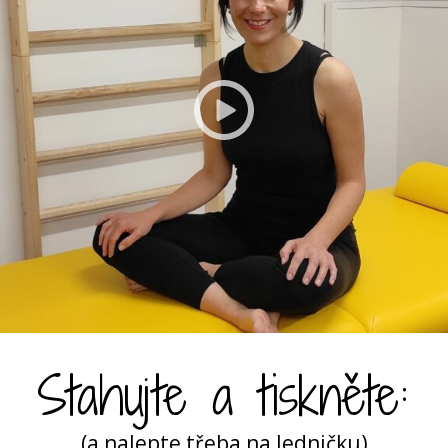
Stahujte a tiskněte:
(a nalepte třeba na ledničku)