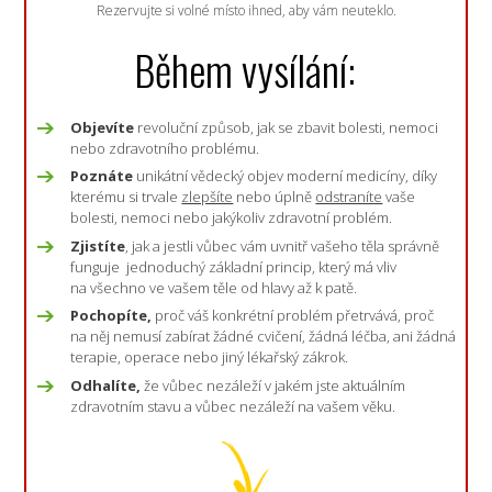
Rezervujte si volné místo ihned, aby vám neuteklo.
Během vysílání:
Objevíte
revoluční způsob, jak se zbavit bolesti, nemoci
nebo zdravotního problému.
Poznáte
unikátní vědecký objev moderní medicíny, díky
kterému si trvale
zlepšíte
nebo úplně
odstraníte
vaše
bolesti, nemoci nebo jakýkoliv zdravotní problém.
Zjistíte
, jak a jestli vůbec vám uvnitř vašeho těla správně
funguje jednoduchý základní princip, který má vliv
na všechno ve vašem těle od hlavy až k patě.
Pochopíte,
proč váš konkrétní problém přetrvává, proč
na něj nemusí zabírat žádné cvičení, žádná léčba, ani žádná
terapie, operace nebo jiný lékařský zákrok.
Odhalíte,
že vůbec nezáleží v jakém jste aktuálním
zdravotním stavu a vůbec nezáleží na vašem věku.