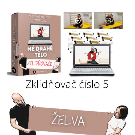
Zklidňovač číslo 5