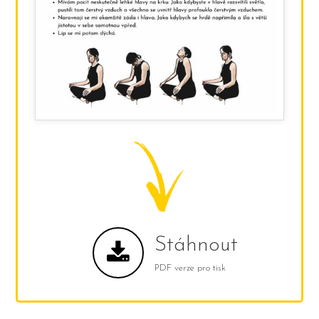
Stáhnout
PDF verze pro tisk