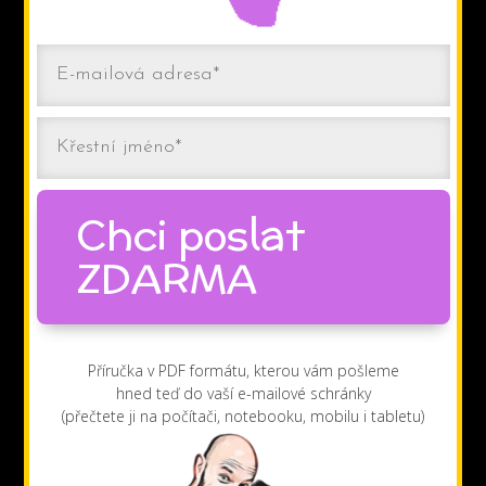
Chci poslat
ZDARMA
Příručka v PDF formátu, kterou vám pošleme
hned teď do vaší e-mailové schránky
(přečtete ji na počítači, notebooku, mobilu i tabletu)