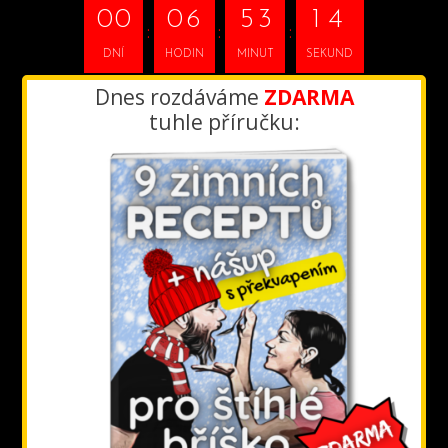
0
0
0
6
5
3
1
DNÍ
HODIN
MINUT
SEKUND
4
Dnes rozdáváme
ZDARMA
tuhle příručku: