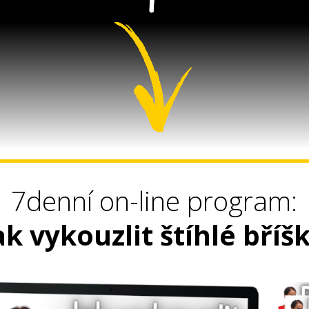
7denní on-line program:
ak vykouzlit štíhlé bříš