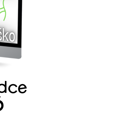
ídce
Ď