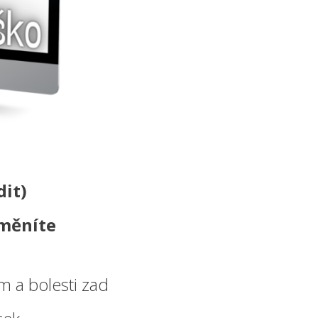
it)
měníte
 a bolesti zad