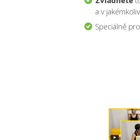
Zvládnete
to
a v jakémkoli
Speciálně pr