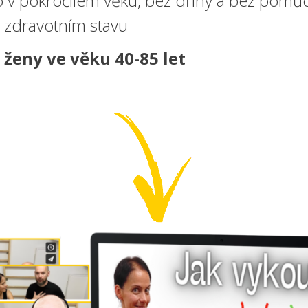
 v pokročilém věku, bez dřiny a bez pomů
v zdravotním stavu
o
ženy ve věku 40-85 let