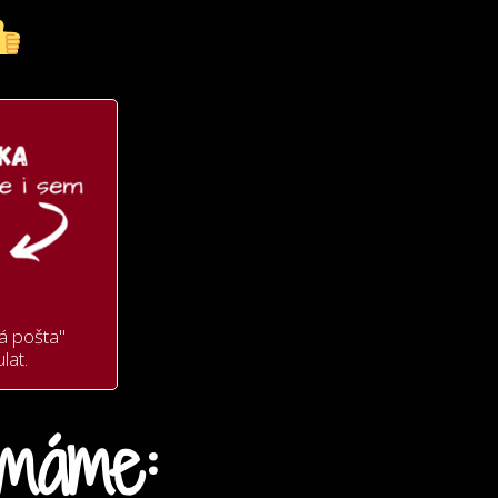
á pošta"
lat.
máme: