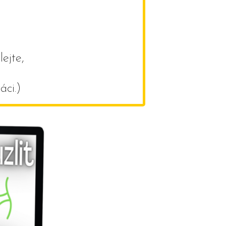
ejte,
áci.)