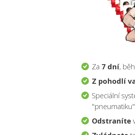
Za
7 dní
, b
Z pohodlí v
Speciální sy
"pneumatiku
Odstraníte
v