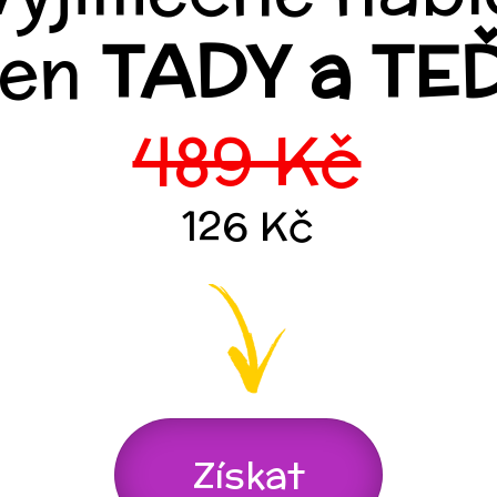
jen
TADY a TE
489 Kč
126 Kč
Získat