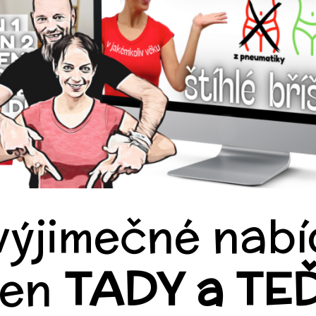
výjimečné nab
jen
TADY a TE