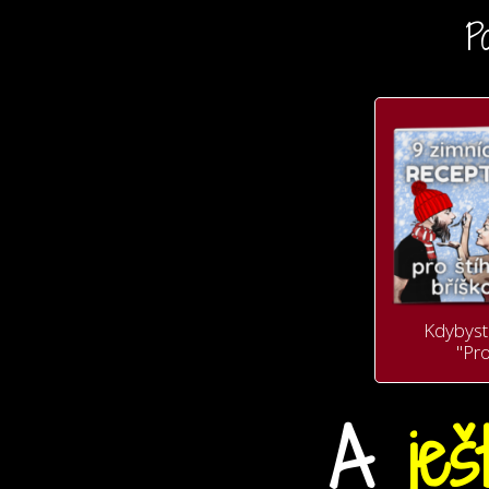
P
Kdybyst
"Pr
A
ješ