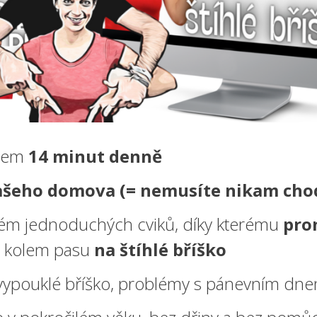
ěhem
14 minut denně
ašeho domova (= nemusíte nikam chod
stém jednoduchých cviků, díky kterému
pro
" kolem pasu
na štíhlé bříško
ypouklé bříško, problémy s pánevním dnem