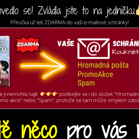
ovedlo se! Zvládla jste to na jedničku
Příručka už letí ZDARMA
do vaší e-mailové schránky!
e ji nemohla najít
podívejte se i do složek "Hromadn
omo akce" nebo "Spam", protože se tam může omylem zatou
tě
něco
pro vás 