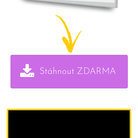
Stáhnout ZDARMA
Video
přehrávač