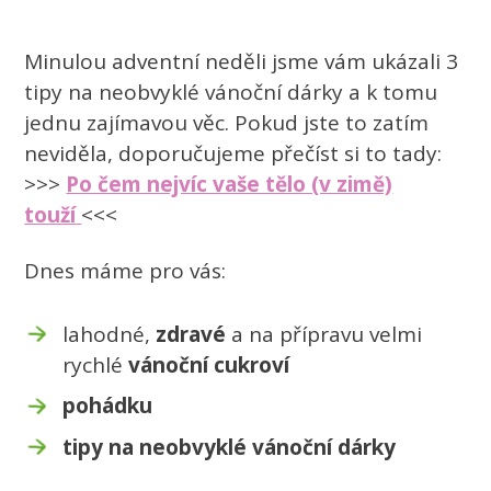
Minulou adventní neděli jsme vám ukázali 3
tipy na neobvyklé vánoční dárky a k tomu
jednu zajímavou věc. Pokud jste to zatím
neviděla, doporučujeme přečíst si to tady:
>>>
Po čem nejvíc vaše tělo (v zimě)
touží
<<<
Dnes máme pro vás:
lahodné,
zdravé
a na přípravu velmi
rychlé
vánoční cukroví
pohádku
tipy na neobvyklé vánoční dárky