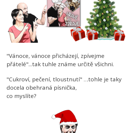
"Vánoce, vánoce přicházejí, zpívejme
přátelé"...tak tuhle známe určitě všichni.
"Cukroví, pečení, tloustnutí" …tohle je taky
docela obehraná písnička,
co myslíte?