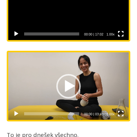
00:00
|
17:02
1.00x
Video
přehrávač
00:00
|
03:43
1.00x
To je pro dnešek všechno.