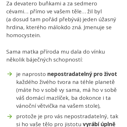
Za devatero buňkami a za sedmero
cévami… přímo ve vašem těle… žil byl
(a dosud tam pořád přebývá) jeden úžasný
hrdina, kterého málokdo zná. Jmenuje se
homocystein.
Sama matka příroda mu dala do vínku
několik báječných schopností:
je naprosto
nepostradatelný pro život
každého živého tvora na téhle planetě
(máte ho v sobě vy sama, má ho v sobě
váš domácí mazlíček, ba dokonce i ta
vánoční větvička na vašem stole),
protože je pro vás nepostradatelný, tak
si ho vaše tělo pro jistotu
vyrábí úplně