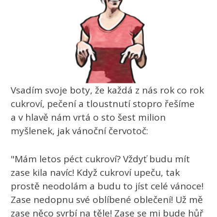
Vsadím svoje boty, že každá z nás rok co rok
cukroví, pečení a tloustnutí stopro řešíme
a v hlavě nám vrtá o sto šest milion
myšlenek, jak vánoční červotoč:
"Mám letos péct cukroví? Vždyť budu mít
zase kila navíc! Když cukroví upeču, tak
prostě neodolám a budu to jíst celé vánoce!
Zase nedopnu své oblíbené oblečení! Už mě
zase něco svrbí na těle! Zase se mi bude hůř