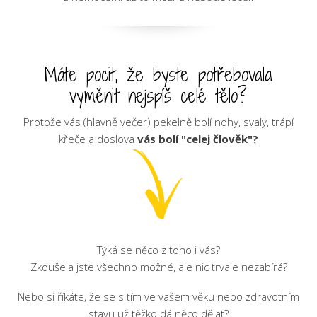
Máte pocit, že byste potřebovala
vyměnit nejspíš celé tělo?
Protože vás (hlavně večer) pekelně bolí nohy, svaly, trápí
křeče a doslova
vás bolí "celej člověk"?
Týká se něco z toho i vás?
Zkoušela jste všechno možné, ale nic trvale nezabírá?
Nebo si říkáte, že se s tím ve vašem věku nebo zdravotním
stavu už těžko dá něco dělat?