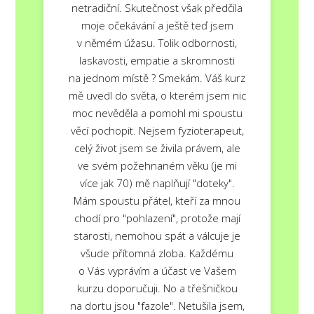
netradiční. Skutečnost však předčila
moje očekávání a ještě teď jsem
v němém úžasu. Tolik odbornosti,
laskavosti, empatie a skromnosti
na jednom místě ? Smekám. Váš kurz
mě uvedl do světa, o kterém jsem nic
moc nevěděla a pomohl mi spoustu
věcí pochopit. Nejsem fyzioterapeut,
celý život jsem se živila právem, ale
ve svém požehnaném věku (je mi
více jak 70) mě naplňují "doteky".
Mám spoustu přátel, kteří za mnou
chodí pro "pohlazení", protože mají
starosti, nemohou spát a válcuje je
všude přítomná zloba. Každému
o Vás vyprávím a účast ve Vašem
kurzu doporučuji. No a třešničkou
na dortu jsou "fazole". Netušila jsem,