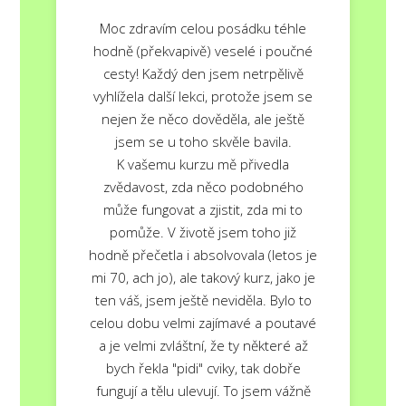
Moc zdravím celou posádku téhle
hodně (překvapivě) veselé i poučné
cesty! Každý den jsem netrpělivě
vyhlížela další lekci, protože jsem se
nejen že něco dověděla, ale ještě
jsem se u toho skvěle bavila.
K vašemu kurzu mě přivedla
zvědavost, zda něco podobného
může fungovat a zjistit, zda mi to
pomůže. V životě jsem toho již
hodně přečetla i absolvovala (letos je
mi 70, ach jo), ale takový kurz, jako je
ten váš, jsem ještě neviděla. Bylo to
celou dobu velmi zajímavé a poutavé
a je velmi zvláštní, že ty některé až
bych řekla "pidi" cviky, tak dobře
fungují a tělu ulevují. To jsem vážně