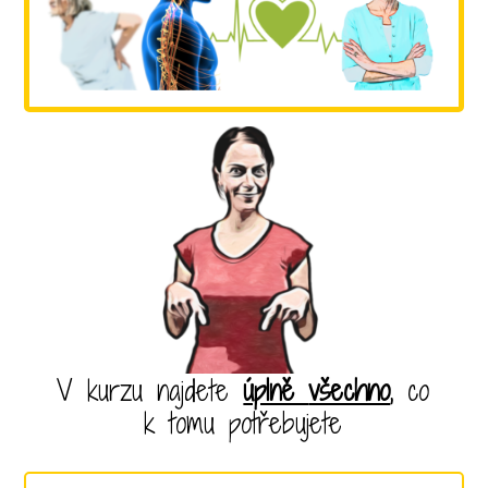
V kurzu najdete
úplně
všechno
, co
k tomu potřebujete