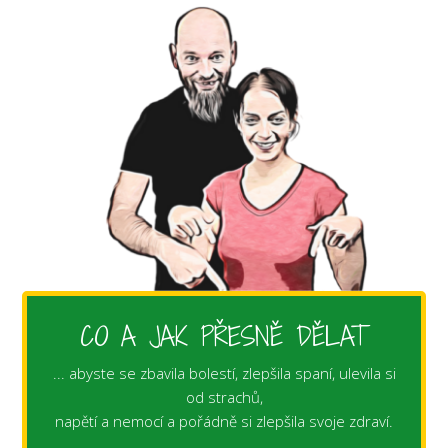
CO A JAK PŘESNĚ DĚLAT
... abyste se zbavila bolestí, zlepšila spaní, ulevila si
od strachů,
napětí a nemocí a pořádně si zlepšila svoje zdraví.