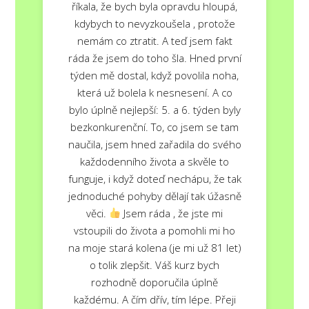
říkala, že bych byla opravdu hloupá,
kdybych to nevyzkoušela , protože
nemám co ztratit. A teď jsem fakt
ráda že jsem do toho šla. Hned první
týden mě dostal, když povolila noha,
která už bolela k nesnesení. A co
bylo úplně nejlepší: 5. a 6. týden byly
bezkonkurenční. To, co jsem se tam
naučila, jsem hned zařadila do svého
každodenního života a skvěle to
funguje, i když doteď nechápu, že tak
jednoduché pohyby dělají tak úžasně
věci.
Jsem ráda , že jste mi
vstoupili do života a pomohli mi ho
na moje stará kolena (je mi už 81 let)
o tolik zlepšit. Váš kurz bych
rozhodně doporučila úplně
každému. A čím dřív, tím lépe. Přeji