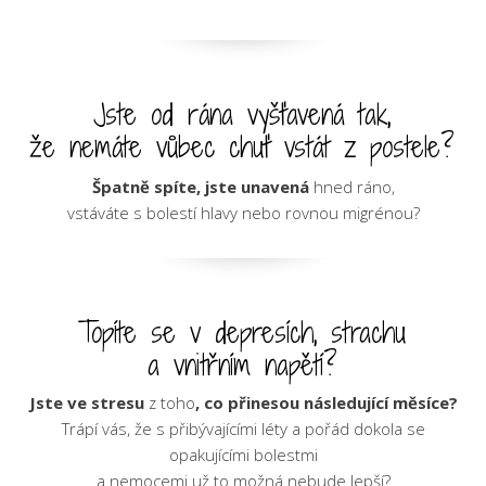
Jste od rána vyšťavená tak,
že nemáte vůbec chuť vstát z postele?
Špatně spíte, jste unavená
hned ráno,
vstáváte s bolestí hlavy nebo rovnou migrénou?
Topíte se v depresích, strachu
a vnitřním napětí?
Jste ve stresu
z toho
, co přinesou následující měsíce?
Trápí vás, že s přibývajícími léty a pořád dokola se
opakujícími bolestmi
a nemocemi už to možná nebude lepší?