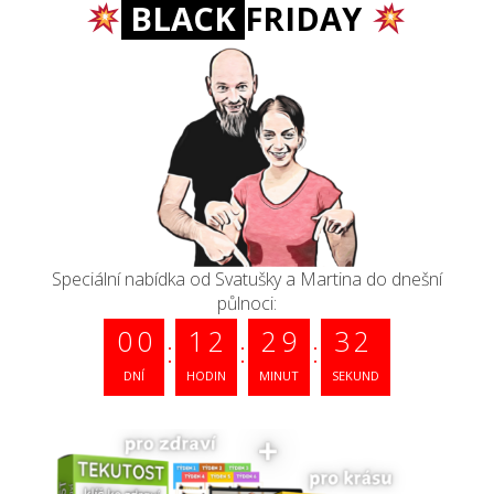
BLACK
FRIDAY
Speciální nabídka od Svatušky a Martina do dnešní
půlnoci:
0
0
1
2
2
9
3
1
DNÍ
HODIN
MINUT
SEKUND