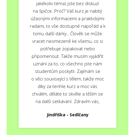
jakékoliv téma) jste bez diskuzí
na špičce. Proč? Váš kurz je nabitý
úžasnými informacemi a praktickými
radami, to vše dostupné napořád a k
tomu další dárky.. Člověk se může
vracet neomezeně ke všemu, co si
potřebuje zopakovat nebo
připomenout. Takže musím vyjádřit
uznání za to, co všechno jste nám
studentům poskytli. Zajímám se
o věci související s tělem, takže moc
díky za tenhle kurz a moc vás
chválím, děláte to skvěle a těším se
na další setkávání. Zdravím vás,
Jindřiška - Sedlčany