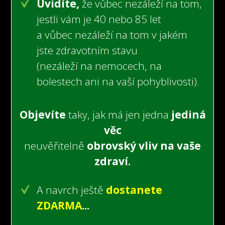
Uvidíte,
že vůbec nezáleží na tom,
jestli vám je 40 nebo 85 let
a vůbec nezáleží na tom v jakém
jste zdravotním stavu
(nezáleží na nemocech,
na
bolestech
ani na vaší pohyblivosti).
Objevíte
taky, jak má jen jedna
jediná
věc
neuvěřitelně
obrovský vliv na vaše
zdraví.
A navrch ještě
dostanete
ZDARMA
...