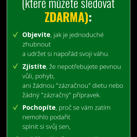
(které můžete sledovat
ZDARMA)
:
Objevíte
, jak je jednoduché
zhubnout
a udržet si napořád svoji váhu.
Zjistíte
, že nepotřebujete pevnou
vůli, pohyb,
ani žádnou "zázračnou" dietu nebo
žádný "zázračný" přípravek.
Pochopíte
, proč se vám zatím
nemohlo podařit
splnit si svůj sen,