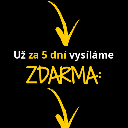
Už
za 5 dní
vysíláme
ZDARMA: