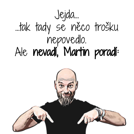
Jejda...
...tak tady se něco trošku
nepovedlo.
Ale
nevadí, Martin poradí: