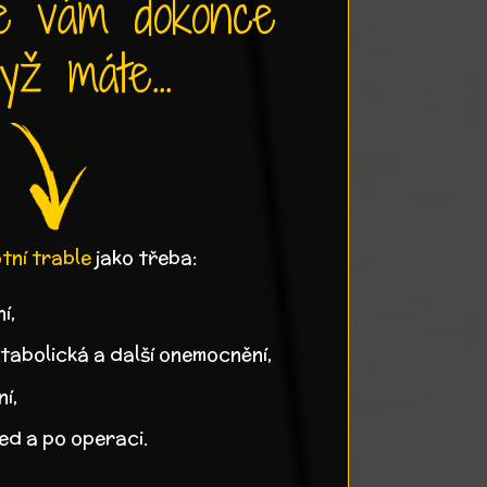
e vám dokonce
yž máte...
ní trable
jako třeba:
í,
tabolická a další onemocnění,
í,
ed a po operaci.