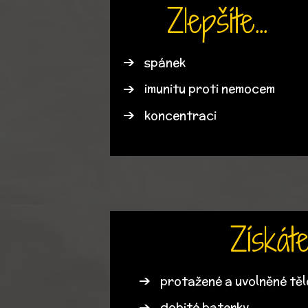
Zlepšíte...
spánek
imunitu proti nemocem
koncentraci
Získáte.
protažené a uvolněné těl
dobité baterky