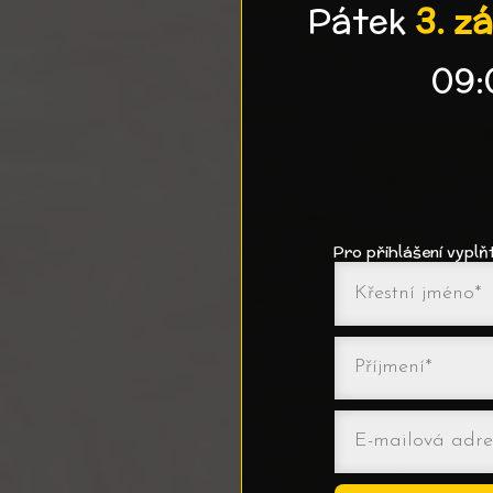
Pátek
3. z
09:
Pro přihlášení vyplňt