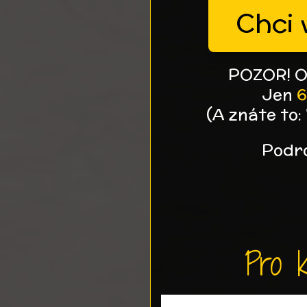
Chci 
POZOR! O
Jen
6
(A znáte to: 
Podro
Pro k