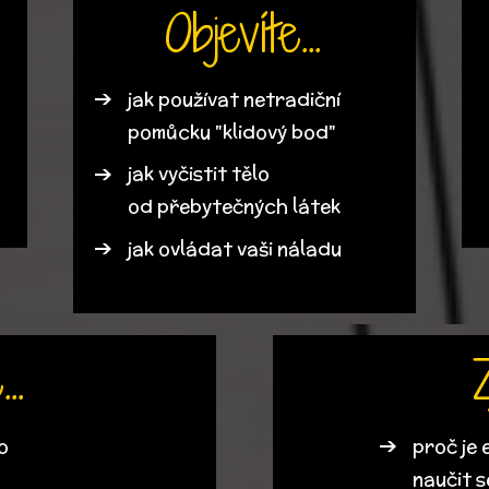
Objevíte...
jak používat netradiční
pomůcku "klidový bod"
jak vyčistit tělo
od přebytečných látek
jak ovládat vaši náladu
..
Z
o
proč je 
naučit s