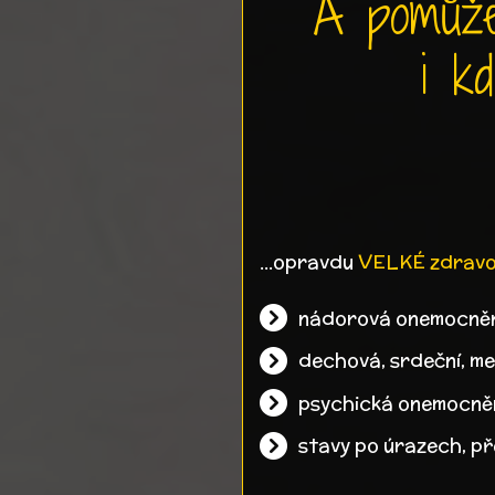
A pomůž
i kd
...opravdu
VELKÉ zdravot
nádorová onemocněn
dechová, srdeční, me
psychická onemocněn
stavy po úrazech, př