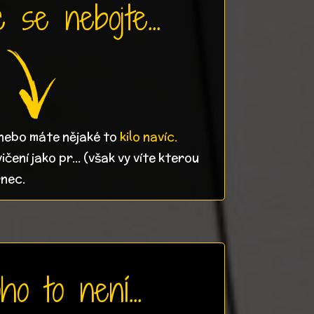
 se nebojte...
 nebo máte nějaké to
kilo navíc.
ičení jako pr... (však vy víte kterou
rnec.
ho to není...