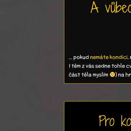
A vůbec
... pokud
nemáte kondici
,
I těm z vás sedne tohle cv
část těla myslím
) na h
Pro ko