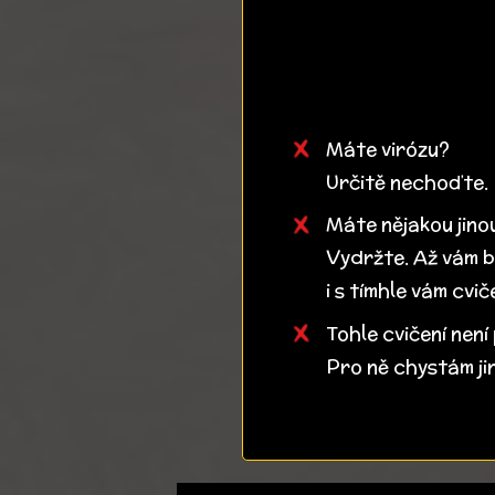
Máte virózu?
Určitě nechoďte. 
Máte nějakou jinou
Vydržte. Až vám b
i s tímhle vám cvi
Tohle cvičení není 
Pro ně chystám ji