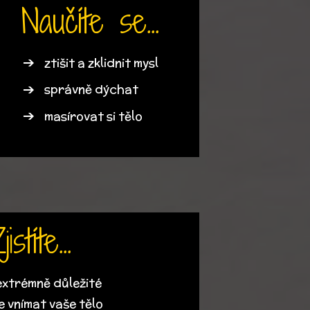
Naučíte se...
ztišit a zklidnit mysl
správně dýchat
masírovat si tělo
jistíte...
extrémně důležité
e vnímat vaše tělo