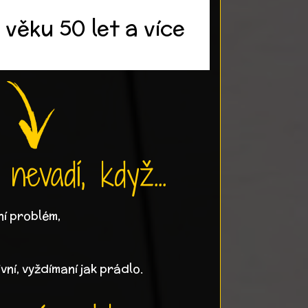
 věku 50 let a více
nevadí, když...
í problém,
vní, vyždímaní jak prádlo.