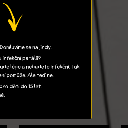
Domluvíme se na jindy.
 infekční patálii?
ude lépe a nebudete infekční, tak
čení pomůže. Ale teď ne.
pro děti do 15 let.
né.