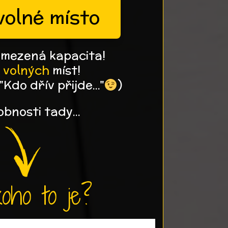
volné místo
mezená kapacita!
 volných
míst!
"Kdo dřív přijde..."
)
bnosti tady...
oho to je?