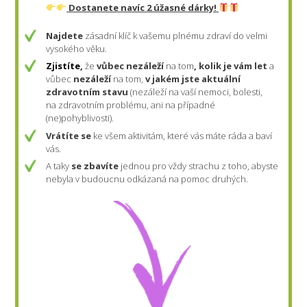
Dostanete navíc 2 úžasné dárky!
Najdete
zásadní klíč k vašemu plnému zdraví do velmi
vysokého věku.
Zjistíte,
že
vůbec nezáleží
na tom
, kolik je vám let
a
vůbec
nezáleží
na tom,
v jakém jste aktuální
zdravotním stavu
(nezáleží na vaší nemoci, bolesti,
na zdravotním problému, ani na případné
(ne)pohyblivosti).
Vrátíte se
ke všem aktivitám, které vás máte ráda a baví
vás.
A taky
se zbavíte
jednou pro vždy strachu z toho, abyste
nebyla v budoucnu odkázaná na pomoc druhých.