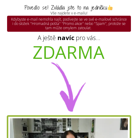
Povedlo se! Zvládla jste to na jedničku
Vše najdete v e-mailu!
Kdybyste e-mail nemohla najít, podívejte se ve své e-mailové schránce
i do složek "Hromadná pošta" "Promo akce" nebo "Spam", protože se
tam může omylem zatoulat.
A ještě
navíc
pro vás...
ZDARMA