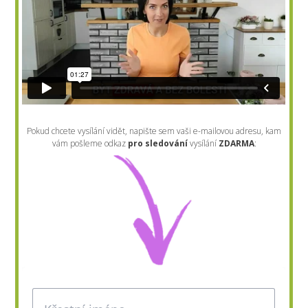
Pokud chcete vysílání vidět, napište sem vaši e-mailovou adresu, kam
vám pošleme odkaz
pro sledování
vysílání
ZDARMA
: