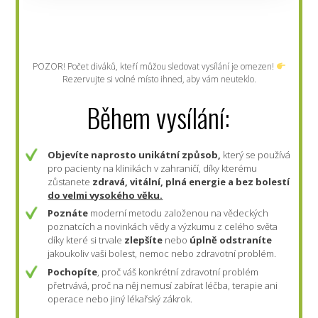
POZOR! Počet diváků, kteří můžou sledovat vysílání je omezen!
Rezervujte si volné místo ihned, aby vám neuteklo.
Během vysílání:
Objevíte naprosto unikátní způsob,
který se používá
pro pacienty na klinikách v zahraničí, díky kterému
zůstanete
zdravá, vitální, plná energie a bez bolestí
do velmi vysokého věku.
Poznáte
moderní metodu založenou na vědeckých
poznatcích a novinkách vědy a výzkumu z celého světa
díky které si trvale
zlepšíte
nebo
úplně odstraníte
jakoukoliv vaši bolest, nemoc nebo zdravotní problém.
Pochopíte
, proč váš konkrétní zdravotní problém
přetrvává, proč na něj nemusí zabírat léčba, terapie ani
operace nebo jiný lékařský zákrok.