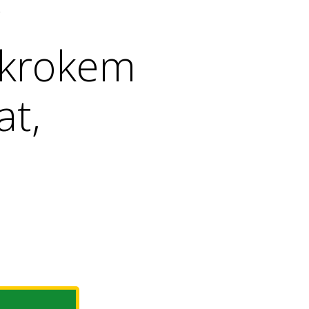
 krokem
at,