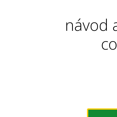
návod 
co