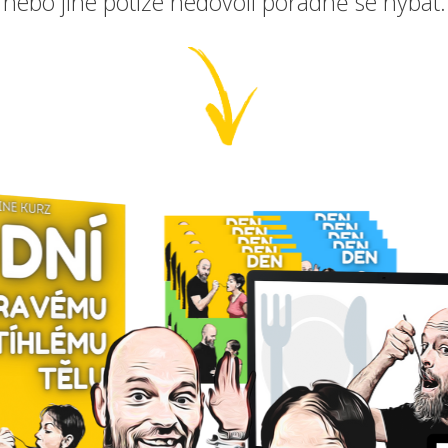
nebo jiné potíže nedovolí pořádně se hýbat.