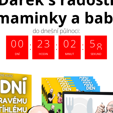
maminky a bab
do dnešní půlnoci:
6
0
0
2
3
0
2
5
DNÍ
HODIN
MINUT
SEKUND