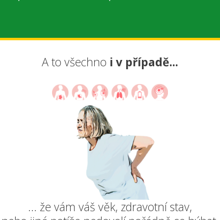
A to všechno
i v případě...
... že vám váš věk, zdravotní stav,