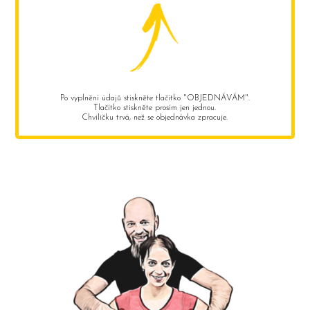
Po vyplnění údajů stiskněte tlačítko "OBJEDNÁVÁM".
Tlačítko stiskněte prosím jen jednou.
Chviličku trvá, než se objednávka zpracuje.