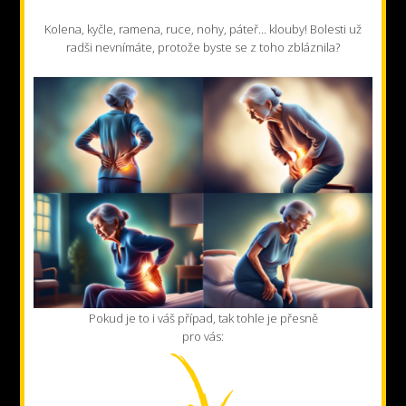
Kolena, kyčle, ramena, ruce, nohy, páteř... klouby! Bolesti už
radši nevnímáte, protože byste se z toho zbláznila?
Pokud je to i váš případ, tak tohle je přesně
pro vás: