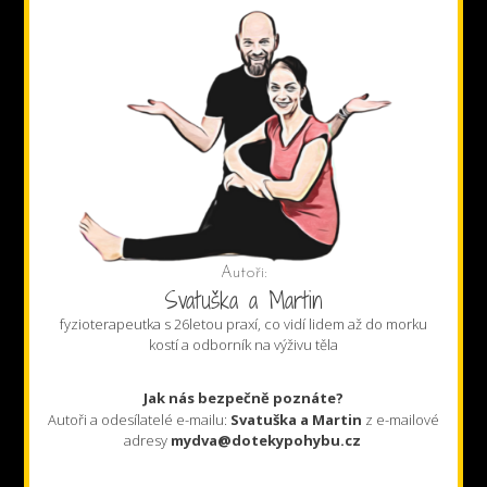
Autoři:
Svatuška a Martin
fyzioterapeutka s 26letou praxí, co vidí lidem až do morku
kostí a odborník na výživu těla
Jak nás bezpečně poznáte?
Autoři a odesílatelé e-mailu:
Svatuška a Martin
z e-mailové
adresy
mydva@dotekypohybu.cz