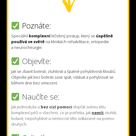
Poznáte:
Speciální
komplexní
léčebný postup, který se
úspěšně
používá ve světě
na klinikách rehabilitace, ortopedie
a neurochirurgie.
Objevíte:
Jak se zbavit bolesti, ztuhlosti a špatné pohyblivosti kloubů.
Objevíte jak bez bolesti zase spát, vstávat a pohybovat se
během dne bez omezení.
Naučíte se:
Jak jednoduše a
bez cizí pomoci
dopřát svému tělu
komplexní péči o všechno, co je potřeba. Jak
nemít
ztuhlé,
bolavé, nepohyblivé a nemocné tělo odkázané na pomoc
druhých.