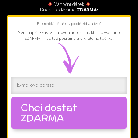
Vánoční dárek
Dnes rozdáváme
ZDARMA:
Elektronická příručka v podobě videa a textů
Sem napište vaši e-mailovou adresu, na kterou všechno
ZDARMA hned teď posíláme a klikněte na tlačítko:
Chci dostat
ZDARMA