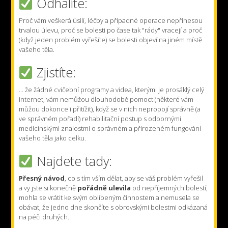
Odhalíte:
Proč vám veškerá úsilí, léčby a případné operace nepřinesou
trvalou úlevu, proč se bolesti po čase tak "rády" vracejí a proč
(když jeden problém vyřešíte) se bolesti objeví na jiném místě
vašeho těla.
Zjistíte:
... že žádné cvičební programy a videa, kterými je prosáklý celý
internet, vám nemůžou dlouhodobě pomoct (některé vám
můžou dokonce i přitížit), když se v nich nepropojí správně (a
ve správném pořadí) rehabilitační postup s odbornými
medicínskými znalostmi o správném a přirozeném fungování
vašeho těla jako celku.
Najdete tady:
Přesný návod
, co s tím vším dělat, aby se váš problém vyřešil
a vy jste si konečně
pořádně ulevila
od nepříjemných bolestí,
mohla se vrátit ke svým oblíbeným činnostem a nemusela se
obávat, že jedno dne skončíte s obrovskými bolestmi odkázaná
na péči druhých.