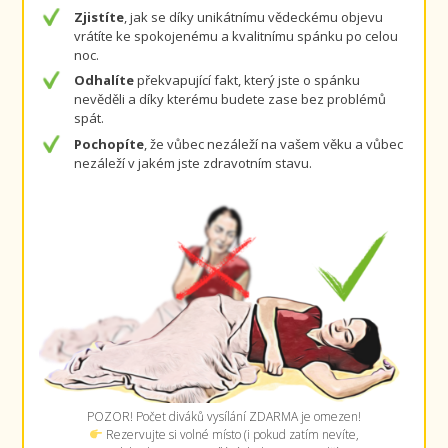
Zjistíte
, jak se díky unikátnímu vědeckému objevu
vrátíte ke spokojenému a kvalitnímu spánku po celou
noc.
Odhalíte
překvapující fakt, který jste o spánku
nevěděli a díky kterému budete zase bez problémů
spát.
Pochopíte
, že vůbec nezáleží na vašem věku a vůbec
nezáleží v jakém jste zdravotním stavu.
POZOR! Počet diváků vysílání ZDARMA je omezen!
Rezervujte si volné místo (i pokud zatím nevíte,