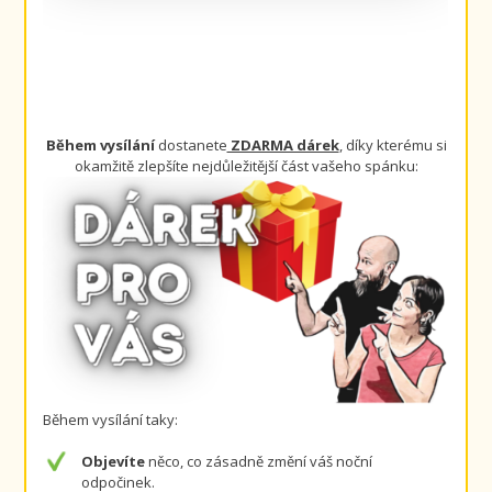
Během vysílání
dostanete
ZDARMA dárek
, díky kterému si
okamžitě zlepšíte nejdůležitější část vašeho spánku:
Během vysílání taky:
Objevíte
něco, co zásadně změní váš noční
odpočinek.