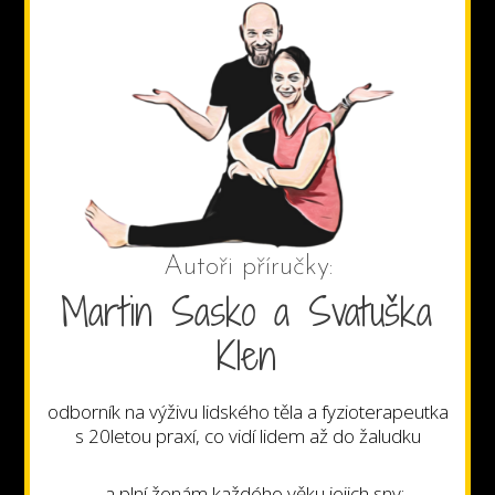
Autoři příručky:
Martin Sasko a Svatuška
Klen
odborník na výživu lidského těla a fyzioterapeutka
s 20letou praxí, co vidí lidem až do žaludku
... a plní ženám každého věku jejich sny: