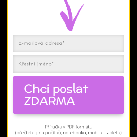
Chci poslat
ZDARMA
Příručka v PDF formátu
(přečtete ji na počítači, notebooku, mobilu i tabletu)