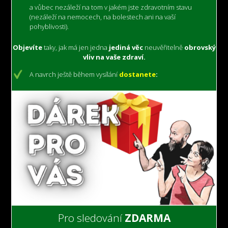
a vůbec nezáleží na tom v jakém jste zdravotním stavu
(nezáleží na nemocech,
na bolestech
ani na vaší
pohyblivosti).
Objevíte
taky, jak má jen jedna
jediná věc
neuvěřitelně
obrovský
vliv na vaše zdraví.
A navrch ještě během vysílání
dostanete
:
Pro sledování
ZDARMA