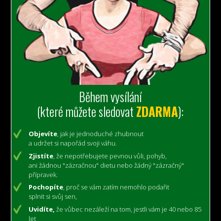
Během vysílání
(které můžete sledovat
ZDARMA
):
Objevíte
, jak je jednoduché zhubnout
a udržet si napořád svoji váhu.
Zjistíte
, že nepotřebujete pevnou vůli, pohyb,
ani žádnou "zázračnou" dietu nebo žádný "zázračný"
přípravek.
Pochopíte
, proč se vám zatím nemohlo podařit
splnit si svůj sen,
Uvidíte,
že vůbec nezáleží na tom, jestli vám je 40 nebo 85
let