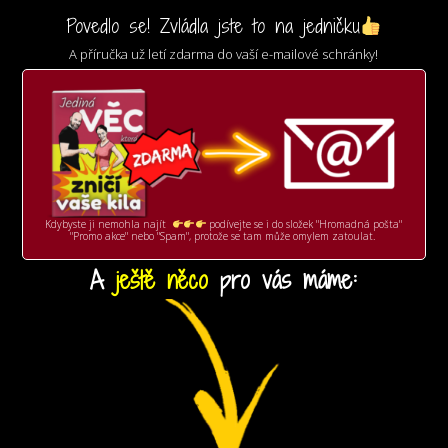
Povedlo se! Zvládla jste to na jedničku
A příručka už letí zdarma
do vaší e-mailové schránky!
Kdybyste ji nemohla najít
podívejte se i do složek "Hromadná pošta"
"Promo akce" nebo "Spam", protože se tam může omylem zatoulat.
A
ještě
něco
pro vás máme: