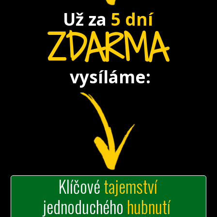
Už za
5 dní
ZDARMA
vysíláme:
Klíčové
tajemství
jednoduchého
hubnutí