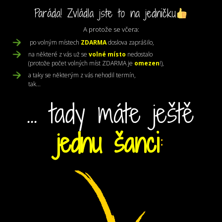
Paráda! Zvládla jste to na jedničku
A protože se včera:
po volným místech
ZDARMA
doslova zaprášilo,
na některé z vás už se
volné místo
nedostalo
(protože počet volných míst ZDARMA je
omezen
!),
a taky se některým z vás nehodil termín,
tak...
... tady máte
ještě
jednu
šanci
: