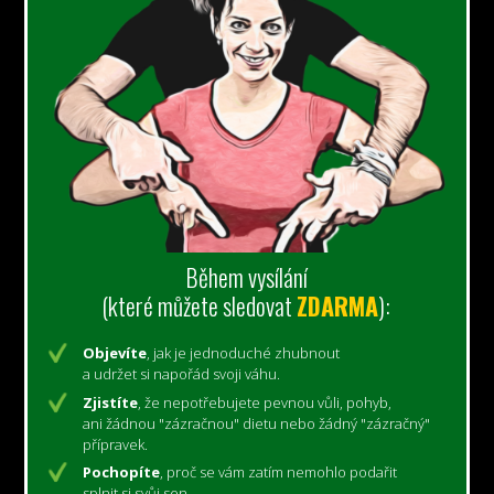
Během vysílání
(které můžete sledovat
ZDARMA
):
Objevíte
, jak je jednoduché zhubnout
a udržet si napořád svoji váhu.
Zjistíte
, že nepotřebujete pevnou vůli, pohyb,
ani žádnou "zázračnou" dietu nebo žádný "zázračný"
přípravek.
Pochopíte
, proč se vám zatím nemohlo podařit
splnit si svůj sen,