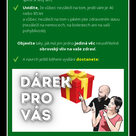
Uvidíte,
že vůbec nezáleží na tom, jestli vám je 40
nebo 85 let
a vůbec nezáleží na tom v jakém jste zdravotním stavu
(nezáleží na nemocech,
na bolestech
ani na vaší
pohyblivosti).
Objevíte
taky, jak má jen jedna
jediná věc
neuvěřitelně
obrovský vliv na vaše zdraví.
A navrch ještě během vysílání
dostanete
: